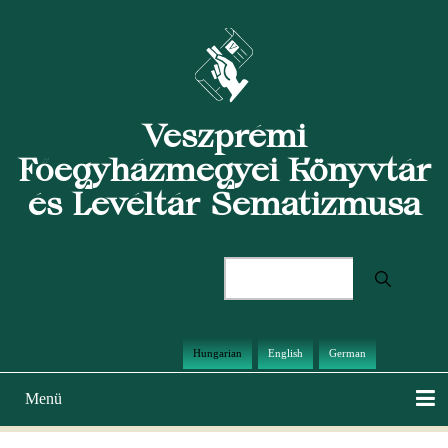
Ugrás
a
tartalomra
Veszprémi
Főegyházmegyei Könyvtár
és Levéltár Sematizmusa
Keresés
Hungarian
English
German
Menü
Main
navigation