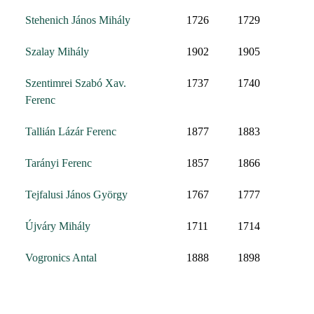
Stehenich János Mihály
1726
1729
Szalay Mihály
1902
1905
Szentimrei Szabó Xav.
1737
1740
Ferenc
Tallián Lázár Ferenc
1877
1883
Tarányi Ferenc
1857
1866
Tejfalusi János György
1767
1777
Újváry Mihály
1711
1714
Vogronics Antal
1888
1898