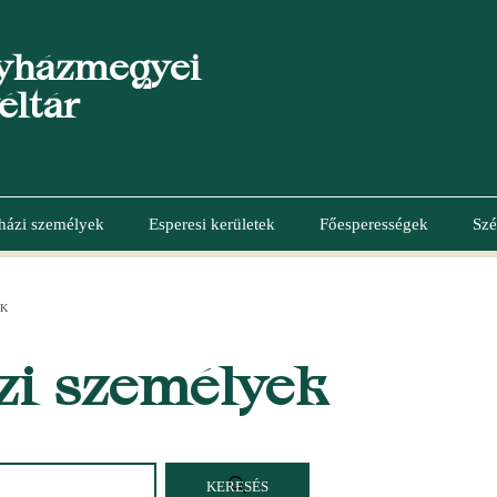
yházmegyei
éltár
házi személyek
Esperesi kerületek
Főesperességek
Szé
EK
zi személyek