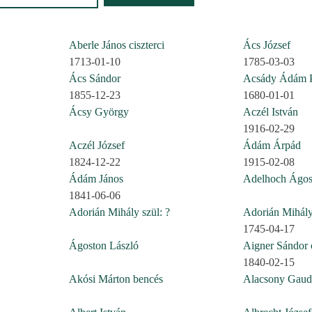
Aberle János ciszterci
Ács József
1713-01-10
1785-03-03
Ács Sándor
Acsády Ádám P
1855-12-23
1680-01-01
Ácsy György
Aczél István
1916-02-29
Aczél József
Ádám Árpád
1824-12-22
1915-02-08
Ádám János
Adelhoch Ágost
1841-06-06
Adorián Mihály szül: ?
Adorián Mihály
1745-04-17
Ágoston László
Aigner Sándor c
1840-02-15
Akósi Márton bencés
Alacsony Gaud