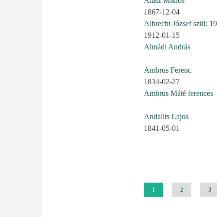
Alasz Miklós
1867-12-04
Albrecht József szül: 1
1912-01-15
Almádi András
Ambrus Ferenc
1834-02-27
Ambrus Máté ferences
Andalits Lajos
1841-05-01
Oldalszámozás
Jelenlegi
1
Oldal
2
Old
3
oldal