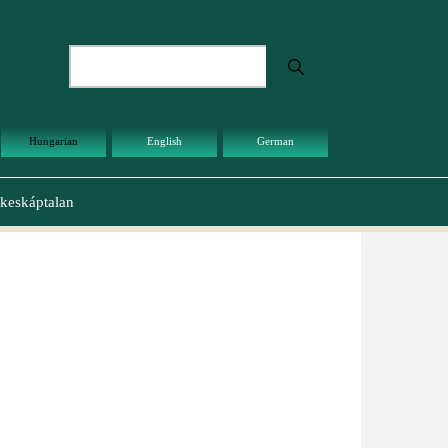
Keresés
Hungarian
English
German
keskáptalan