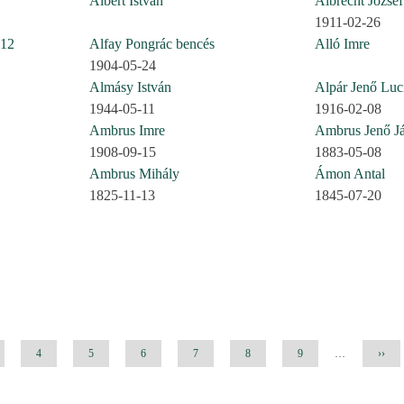
Albert István
Albrecht József
1911-02-26
912
Alfay Pongrác bencés
Alló Imre
1904-05-24
Almásy István
Alpár Jenő Luci
1944-05-11
1916-02-08
Ambrus Imre
Ambrus Jenő J
1908-09-15
1883-05-08
Ambrus Mihály
Ámon Antal
1825-11-13
1845-07-20
al
Oldal
4
Oldal
5
Oldal
6
Oldal
7
Oldal
8
Oldal
9
…
Követ
››
oldal