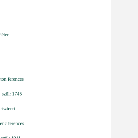
éter
on ferences
 szül: 1745
iszterci
enc ferences