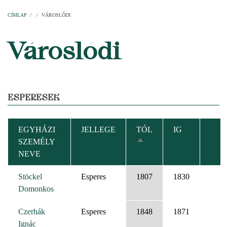
Címlap
Plébániák
Templomok
Egyházi személyek
Esperesi kerületek
Főesperességek
Székeskáptalan
CÍMLAP
/
/
VÁROSLŐDI
MORZSA
Városlődi
ESPERESEK
EGYHÁZI
JELLEGE
TÓL
IG
SZEMÉLY
CSÖKKENŐ
NEVE
RENDEZÉS
Stöckel
Esperes
1807
1830
Domonkos
Czerhák
Esperes
1848
1871
Ignác