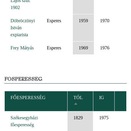
Lajos szül:
1902
Döbröczönyi
Esperes
1959
1970
István
expiarista
Frey Mátyás
Esperes
1969
1976
FŐSPERESSÉG
FŐESPERESSÉG
TÓL
IG
CSÖKKENŐ
RENDEZÉS
Székesegyházi
1829
1975
főesperesség