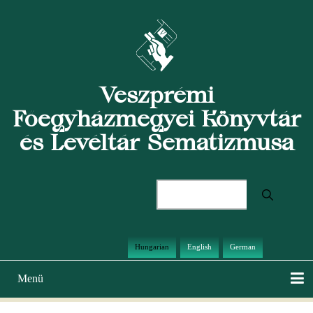
Ugrás
a
tartalomra
Veszprémi
Főegyházmegyei Könyvtár
és Levéltár Sematizmusa
Keresés
Hungarian
English
German
Menü
Main
navigation