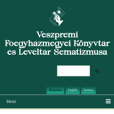
Ugrás
a
tartalomra
Veszprémi
Főegyházmegyei Könyvtár
és Levéltár Sematizmusa
Keresés
Hungarian
English
German
Menü
Main
navigation