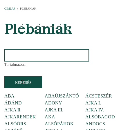
Címlap
Plébániák
Templomok
Egyházi személyek
Esperesi kerületek
Főesperességek
Székeskáptalan
CÍMLAP
/
PLÉBÁNIÁK
MORZSA
Plébániák
Tartalmazza...
ABA
ABAÚJSZÁNTÓ
ÁCSTESZÉR
ÁDÁND
ADONY
AJKA I.
AJKA II.
AJKA III.
AJKA IV.
AJKARENDEK
AKA
ALSÓBAGOD
ALSÓÖRS
ALSÓPÁHOK
ANDOCS