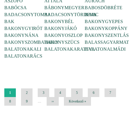
ASZÓFŐ
ATTALA
AURACH
BABÓCSA
BÁBONYMEGYER
BABOSDÖBRÉTE
BADACSONYTOMAJ
BADACSONYTÖRDEMIC
BAJA
BAK
BAKONYBÉL
BAKONYGYEPES
BAKONYGYIRÓT
BAKONYJÁKÓ
BAKONYKOPPÁNY
BAKONYNÁNA
BAKONYOSZLOP
BAKONYSZENTLÁS
BAKONYSZOMBATHELY
BAKONYSZÜCS
BALASSAGYARMAT
BALATONAKALI
BALATONAKARATTYA
BALATONALMÁDI
BALATONARÁCS
Oldalszámozás
Jelenlegi
1
Oldal
2
Oldal
3
Oldal
4
Oldal
5
Oldal
6
Oldal
7
oldal
Oldal
8
Oldal
9
…
Következő
››
Utolsó
Következő »
oldal
oldal