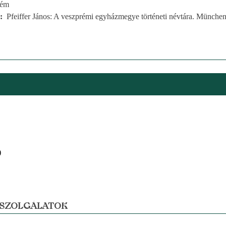
rém
Pfeiffer János: A veszprémi egyházmegye történeti névtára. München
)
 SZOLGÁLATOK