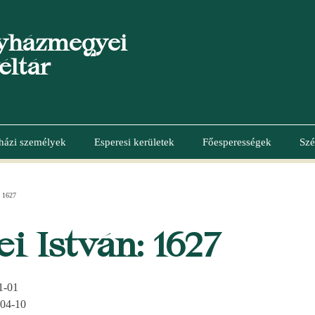
yházmegyei
éltár
házi személyek
Esperesi kerületek
Főesperességek
Szé
 1627
i István: 1627
1-01
04-10