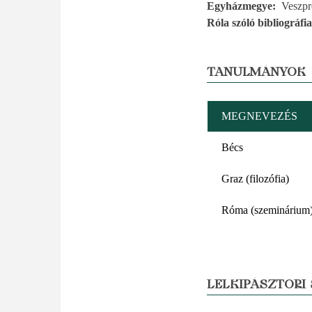
Egyházmegye
Veszp
Róla szóló bibliográfia
TANULMÁNYOK
MEGNEVEZÉS
Bécs
Graz (filozófia)
Róma (szeminárium
LELKIPÁSZTORI