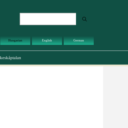
Keresés
Hungarian
English
German
keskáptalan