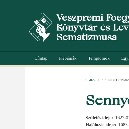
Ugrás
a
Veszprémi Főeg
tartalomra
Könyvtár és Lev
Sematizmusa
Címlap
Plébániák
Templomok
Egy
Main
navigation
CÍMLAP
/
/
SENNYEI ISTVÁN:
MORZSA
Sennye
Születés ideje
1627-0
Halálozás ideje
1683-