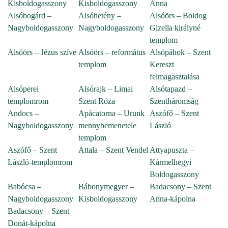
Kisboldogasszony
Kisboldogasszony
Anna
Alsóbogárd –
Alsóhetény –
Alsóörs – Boldog
Nagyboldogasszony
Nagyboldogasszony
Gizella királyné
templom
Alsóörs – Jézus szíve
Alsóörs – református
Alsópáhok – Szent
templom
Kereszt
felmagasztalása
Alsóperei
Alsórajk – Limai
Alsótapazd –
templomrom
Szent Róza
Szentháromság
Andocs –
Apácatorna – Urunk
Aszófő – Szent
Nagyboldogasszony
mennybemenetele
László
templom
Aszófő – Szent
Attala – Szent Vendel
Attyapuszta –
László-templomrom
Kármelhegyi
Boldogasszony
Babócsa –
Bábonymegyer –
Badacsony – Szent
Nagyboldogasszony
Kisboldogasszony
Anna-kápolna
Badacsony – Szent
Donát-kápolna