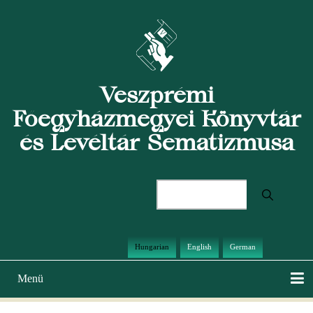
Ugrás
a
tartalomra
Veszprémi
Főegyházmegyei Könyvtár
és Levéltár Sematizmusa
Keresés
Hungarian
English
German
Menü
Main
navigation