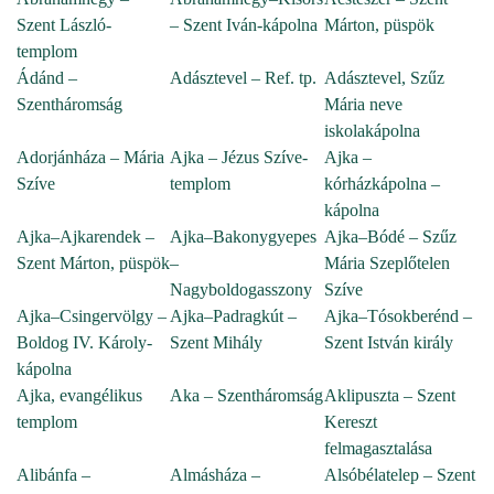
Szent László-
– Szent Iván-kápolna
Márton, püspök
templom
Ádánd –
Adásztevel – Ref. tp.
Adásztevel, Szűz
Szentháromság
Mária neve
iskolakápolna
Adorjánháza – Mária
Ajka – Jézus Szíve-
Ajka –
Szíve
templom
kórházkápolna –
kápolna
Ajka–Ajkarendek –
Ajka–Bakonygyepes
Ajka–Bódé – Szűz
Szent Márton, püspök
–
Mária Szeplőtelen
Nagyboldogasszony
Szíve
Ajka–Csingervölgy –
Ajka–Padragkút –
Ajka–Tósokberénd –
Boldog IV. Károly-
Szent Mihály
Szent István király
kápolna
Ajka, evangélikus
Aka – Szentháromság
Aklipuszta – Szent
templom
Kereszt
felmagasztalása
Alibánfa –
Almásháza –
Alsóbélatelep – Szent