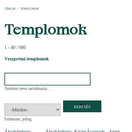
Címlap
Plébániák
Templomok
Egyházi személyek
Esperesi kerületek
Főesperességek
Székeskáptalan
CÍMLAP
/
TEMPLOMOK
MORZSA
Templomok
1 - 40 / 980
Veszprémi templomok
Temlom neve tartalmazza ...
Felekezet, jelleg
Ábrahámhegy –
Ábrahámhegy–Kisörs
Ácsteszér – Szent