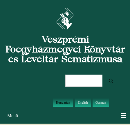
Ugrás
a
tartalomra
Veszprémi
Főegyházmegyei Könyvtár
és Levéltár Sematizmusa
Keresés
Hungarian
English
German
Menü
Main
navigation