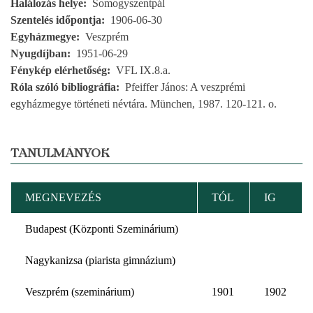
Halálozás helye
Somogyszentpál
Szentelés időpontja
1906-06-30
Egyházmegye
Veszprém
Nyugdíjban
1951-06-29
Fénykép elérhetőség
VFL IX.8.a.
Róla szóló bibliográfia
Pfeiffer János: A veszprémi
egyházmegye történeti névtára. München, 1987. 120-121. o.
TANULMÁNYOK
MEGNEVEZÉS
TÓL
IG
Budapest (Központi Szeminárium)
Nagykanizsa (piarista gimnázium)
Veszprém (szeminárium)
1901
1902