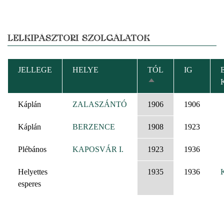
LELKIPÁSZTORI SZOLGÁLATOK
JELLEGE
HELYE
TÓL
IG
CSÖKKENŐ
RENDEZÉS
Káplán
ZALASZÁNTÓ
1906
1906
Káplán
BERZENCE
1908
1923
Plébános
KAPOSVÁR I.
1923
1936
Helyettes
1935
1936
esperes