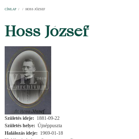
Címlap
Plébániák
Templomok
Egyházi személyek
Esperesi kerületek
Főesperességek
Székeskáptalan
CÍMLAP
/
/
HOSS JÓZSEF
MORZSA
Hoss József
Születés ideje
1881-09-22
Születés helye
Újnéppuszta
Halálozás ideje
1969-01-18