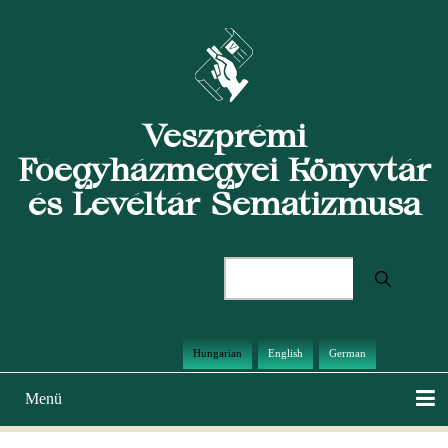
Ugrás
a
tartalomra
Veszprémi
Főegyházmegyei Könyvtár
és Levéltár Sematizmusa
Keresés
Hungarian
English
German
Menü
Main
navigation