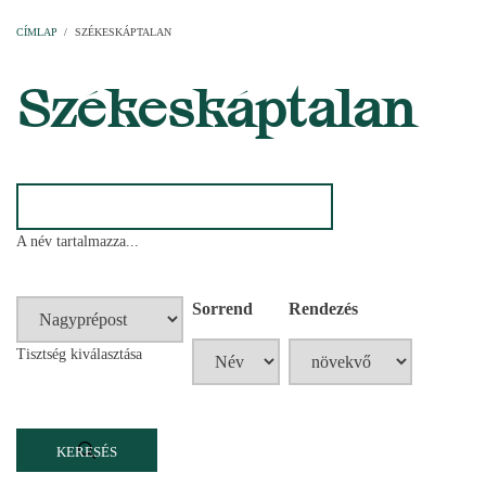
Címlap
Plébániák
Templomok
Egyházi személyek
Esperesi kerületek
Főesperességek
Székeskáptalan
CÍMLAP
/
SZÉKESKÁPTALAN
MORZSA
Székeskáptalan
A név tartalmazza...
Sorrend
Rendezés
Tisztség kiválasztása