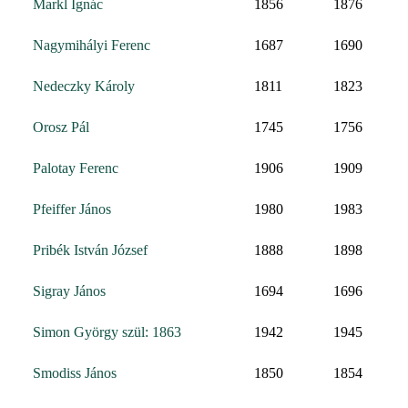
Markl Ignác
1856
1876
Nagymihályi Ferenc
1687
1690
Nedeczky Károly
1811
1823
Orosz Pál
1745
1756
Palotay Ferenc
1906
1909
Pfeiffer János
1980
1983
Pribék István József
1888
1898
Sigray János
1694
1696
Simon György szül: 1863
1942
1945
Smodiss János
1850
1854