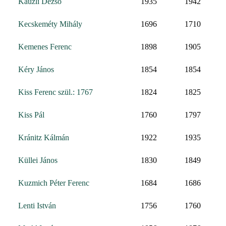
Káuzli Dezső
1935
1942
Kecskeméty Mihály
1696
1710
Kemenes Ferenc
1898
1905
Kéry János
1854
1854
Kiss Ferenc szül.: 1767
1824
1825
Kiss Pál
1760
1797
Kránitz Kálmán
1922
1935
Küllei János
1830
1849
Kuzmich Péter Ferenc
1684
1686
Lenti István
1756
1760