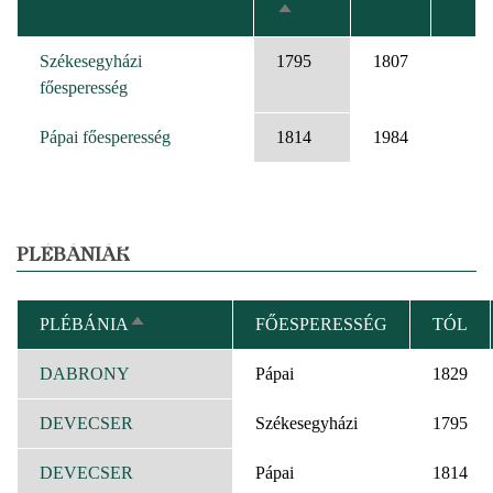
CSÖKKENŐ
RENDEZÉS
Székesegyházi
1795
1807
főesperesség
Pápai főesperesség
1814
1984
PLÉBÁNIÁK
PLÉBÁNIA
FŐESPERESSÉG
TÓL
CSÖKKENŐ
RENDEZÉS
DABRONY
Pápai
1829
DEVECSER
Székesegyházi
1795
DEVECSER
Pápai
1814