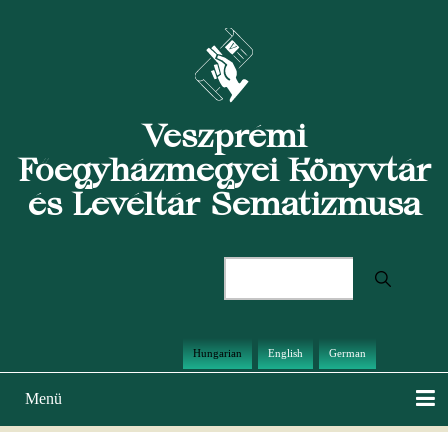
Ugrás
a
tartalomra
Veszprémi
Főegyházmegyei Könyvtár
és Levéltár Sematizmusa
Keresés
Hungarian
English
German
Menü
Main
navigation