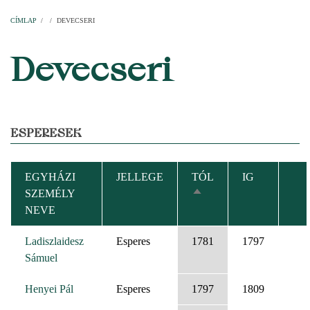
Címlap
Plébániák
Templomok
Egyházi személyek
Esperesi kerületek
Főesperességek
Székeskáptalan
CÍMLAP
/
/
DEVECSERI
MORZSA
Devecseri
ESPERESEK
EGYHÁZI
JELLEGE
TÓL
IG
SZEMÉLY
CSÖKKENŐ
NEVE
RENDEZÉS
Ladiszlaidesz
Esperes
1781
1797
Sámuel
Henyei Pál
Esperes
1797
1809