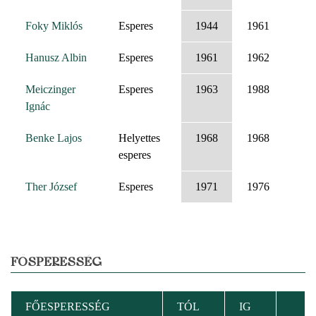
Foky Miklós
Esperes
1944
1961
Hanusz Albin
Esperes
1961
1962
Meiczinger
Esperes
1963
1988
Ignác
Benke Lajos
Helyettes
1968
1968
esperes
Ther József
Esperes
1971
1976
FŐSPERESSÉG
FŐESPERESSÉG
TÓL
IG