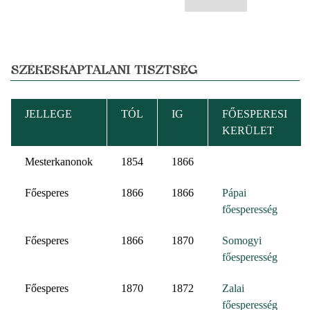
SZÉKESKÁPTALANI TISZTSÉG
JELLEGE
TÓL
IG
FŐESPERESI
KERÜLET
Mesterkanonok
1854
1866
Főesperes
1866
1866
Pápai
főesperesség
Főesperes
1866
1870
Somogyi
főesperesség
Főesperes
1870
1872
Zalai
főesperesség