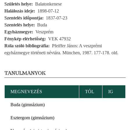
Születés helye
Balatonkenese
Halálozás ideje
1898-07-12
Szentelés időpontja
1837-07-23
Szentelés helye
Buda
Egyházmegye
Veszprém
Fénykép elérhetőség
VEK 47932
Róla szóló bibliográfia
Pfeiffer János: A veszprémi
egyházmegye történeti névtára. München, 1987. 177-178. old.
TANULMÁNYOK
MEGNEVEZÉS
TÓL
IG
Buda (gimnázium)
Esztergom (gimnázium)