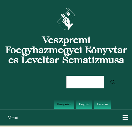
Ugrás
a
tartalomra
Veszprémi
Főegyházmegyei Könyvtár
és Levéltár Sematizmusa
Keresés
Hungarian
English
German
Menü
Main
navigation