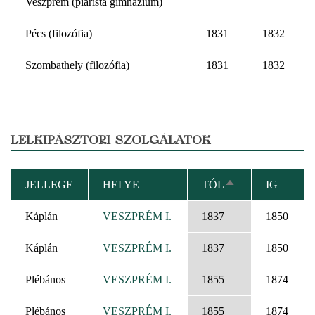
Veszprém (piarista gimnázium)
Pécs (filozófia)
1831
1832
Szombathely (filozófia)
1831
1832
LELKIPÁSZTORI SZOLGÁLATOK
JELLEGE
HELYE
TÓL
IG
CSÖKKENŐ
RENDEZÉS
Káplán
VESZPRÉM I.
1837
1850
Káplán
VESZPRÉM I.
1837
1850
Plébános
VESZPRÉM I.
1855
1874
Plébános
VESZPRÉM I.
1855
1874