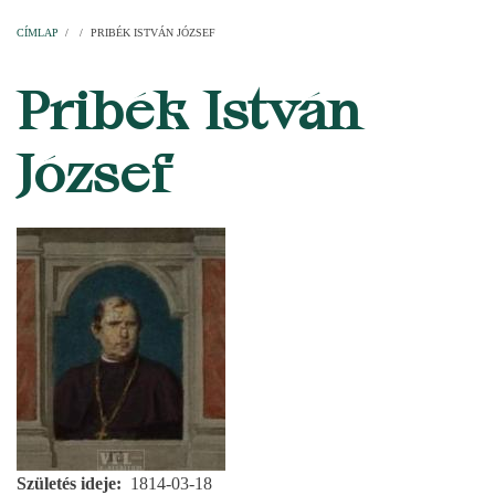
Címlap
Plébániák
Templomok
Egyházi személyek
Esperesi kerületek
Főesperességek
Székeskáptalan
CÍMLAP
/
/
PRIBÉK ISTVÁN JÓZSEF
MORZSA
Pribék István
József
Születés ideje
1814-03-18