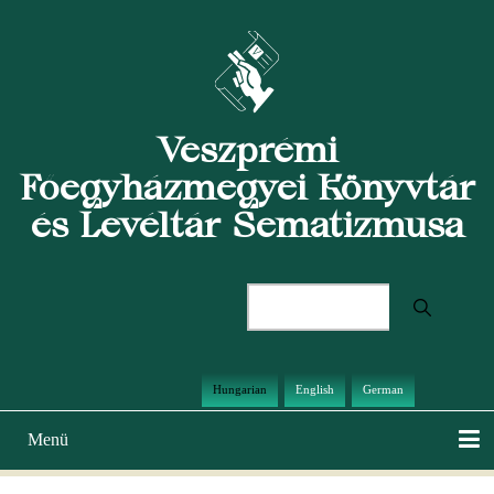
Ugrás
a
tartalomra
Veszprémi
Főegyházmegyei Könyvtár
és Levéltár Sematizmusa
Keresés
Hungarian
English
German
Menü
Main
navigation