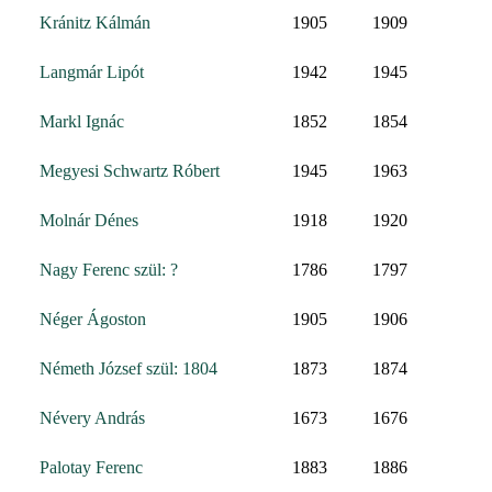
Kránitz Kálmán
1905
1909
Langmár Lipót
1942
1945
Markl Ignác
1852
1854
Megyesi Schwartz Róbert
1945
1963
Molnár Dénes
1918
1920
Nagy Ferenc szül: ?
1786
1797
Néger Ágoston
1905
1906
Németh József szül: 1804
1873
1874
Névery András
1673
1676
Palotay Ferenc
1883
1886