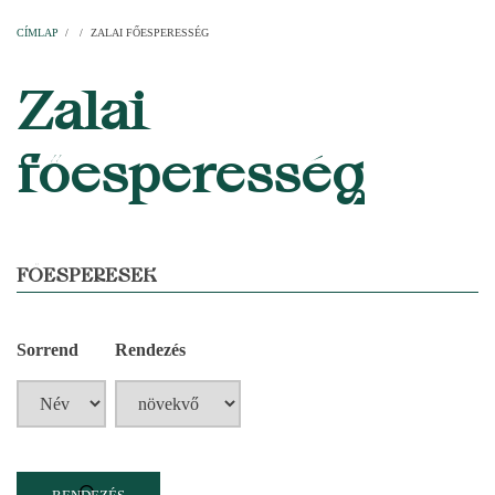
Címlap
Plébániák
Templomok
Egyházi személyek
Esperesi kerületek
Főesperességek
Székeskáptalan
CÍMLAP
/
/
ZALAI FŐESPERESSÉG
MORZSA
Zalai
főesperesség
FŐESPERESEK
Sorrend
Rendezés