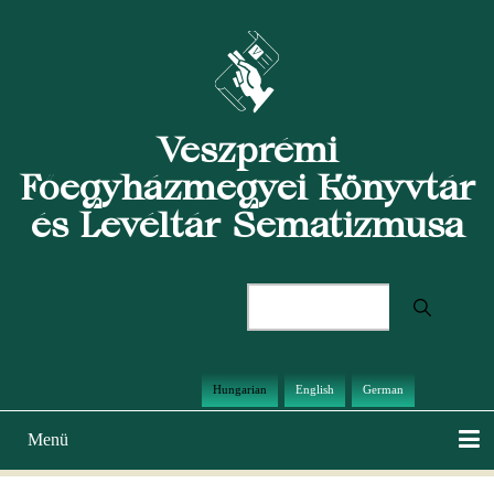
Ugrás
a
tartalomra
Veszprémi
Főegyházmegyei Könyvtár
és Levéltár Sematizmusa
Keresés
Hungarian
English
German
Menü
Main
navigation