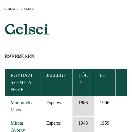
Címlap
Plébániák
Templomok
Egyházi személyek
Esperesi kerületek
Főesperességek
Székeskáptalan
CÍMLAP
/
/
GELSEI
MORZSA
Gelsei
ESPERESEK
EGYHÁZI
JELLEGE
TÓL
IG
SZEMÉLY
CSÖKKENŐ
NEVE
RENDEZÉS
Modorovits
Esperes
1886
1906
János
Miseta
Esperes
1948
1959
György