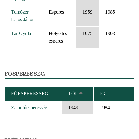
Tomózer
Esperes
1959
1985
Lajos János
Tar Gyula
Helyettes
1975
1993
esperes
FŐSPERESSÉG
FŐESPERESSÉG
TÓL
IG
CSÖKKENŐ
RENDEZÉS
Zalai főesperesség
1949
1984