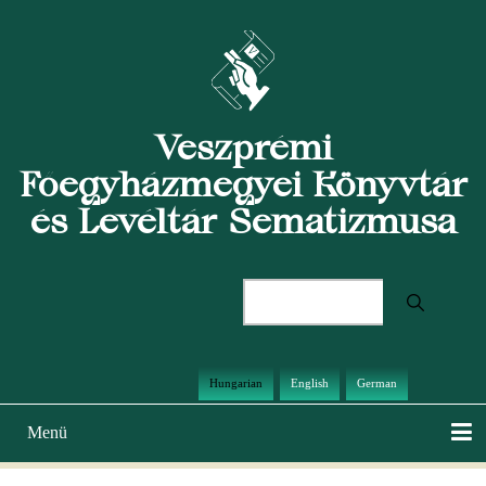
Ugrás
a
tartalomra
Veszprémi
Főegyházmegyei Könyvtár
és Levéltár Sematizmusa
Keresés
Hungarian
English
German
Menü
Main
navigation