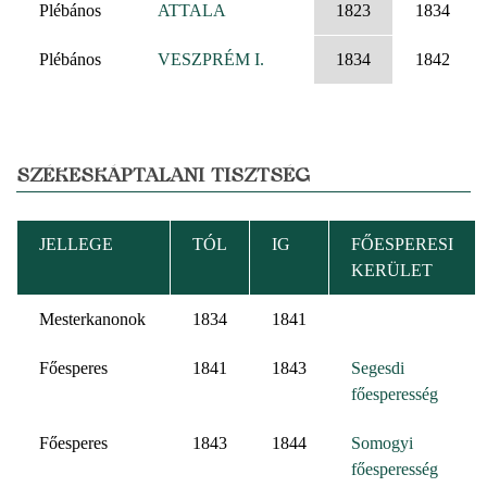
Plébános
ATTALA
1823
1834
Plébános
VESZPRÉM I.
1834
1842
SZÉKESKÁPTALANI TISZTSÉG
JELLEGE
TÓL
IG
FŐESPERESI
KERÜLET
Mesterkanonok
1834
1841
Főesperes
1841
1843
Segesdi
főesperesség
Főesperes
1843
1844
Somogyi
főesperesség