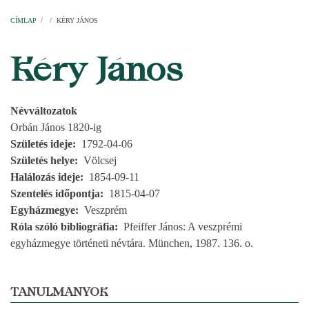
Címlap
Plébániák
Templomok
Egyházi személyek
Esperesi kerületek
Főesperességek
Székeskáptalan
CÍMLAP
/
/
KÉRY JÁNOS
MORZSA
Kéry János
Névváltozatok
Orbán János 1820-ig
Születés ideje
1792-04-06
Születés helye
Völcsej
Halálozás ideje
1854-09-11
Szentelés időpontja
1815-04-07
Egyházmegye
Veszprém
Róla szóló bibliográfia
Pfeiffer János: A veszprémi
egyházmegye történeti névtára. München, 1987. 136. o.
TANULMÁNYOK