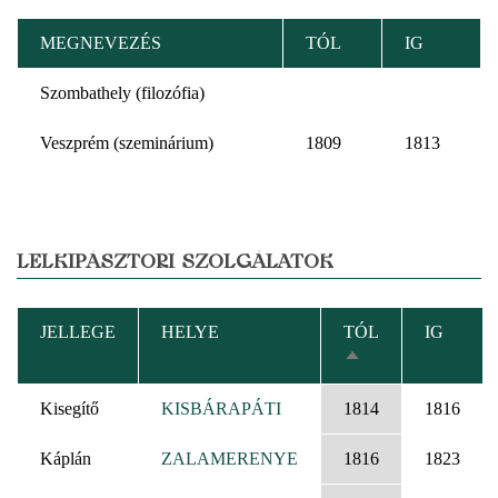
MEGNEVEZÉS
TÓL
IG
Szombathely (filozófia)
Veszprém (szeminárium)
1809
1813
LELKIPÁSZTORI SZOLGÁLATOK
JELLEGE
HELYE
TÓL
IG
CSÖKKENŐ
RENDEZÉS
Kisegítő
KISBÁRAPÁTI
1814
1816
Káplán
ZALAMERENYE
1816
1823