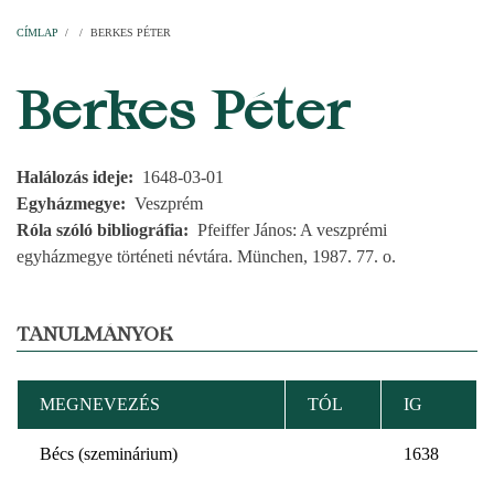
Címlap
Plébániák
Templomok
Egyházi személyek
Esperesi kerületek
Főesperességek
Székeskáptalan
CÍMLAP
/
/
BERKES PÉTER
MORZSA
Berkes Péter
Halálozás ideje
1648-03-01
Egyházmegye
Veszprém
Róla szóló bibliográfia
Pfeiffer János: A veszprémi
egyházmegye történeti névtára. München, 1987. 77. o.
TANULMÁNYOK
MEGNEVEZÉS
TÓL
IG
Bécs (szeminárium)
1638