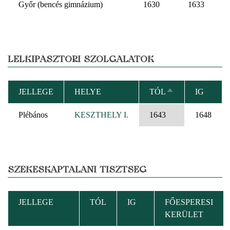
Győr (bencés gimnázium)
1630
1633
LELKIPÁSZTORI SZOLGÁLATOK
JELLEGE
HELYE
TÓL
IG
CSÖKKENŐ
RENDEZÉS
Plébános
KESZTHELY I.
1643
1648
SZÉKESKÁPTALANI TISZTSÉG
JELLEGE
TÓL
IG
FŐESPERESI
KERÜLET