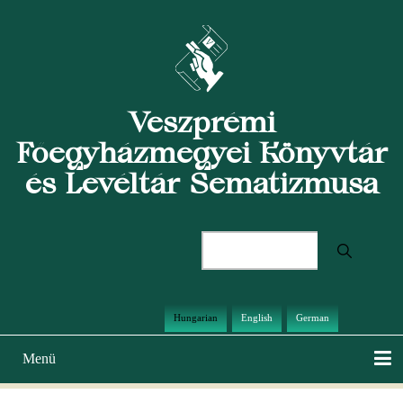
Ugrás
a
tartalomra
Veszprémi
Főegyházmegyei Könyvtár
és Levéltár Sematizmusa
Keresés
Hungarian
English
German
Menü
Main
navigation