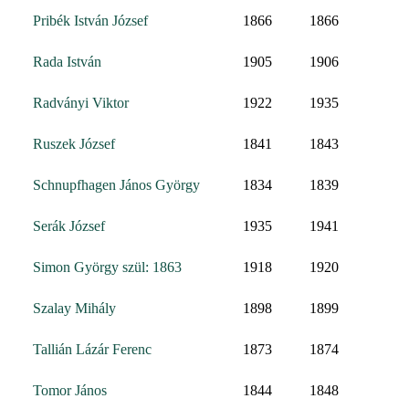
Pribék István József
1866
1866
Rada István
1905
1906
Radványi Viktor
1922
1935
Ruszek József
1841
1843
Schnupfhagen János György
1834
1839
Serák József
1935
1941
Simon György szül: 1863
1918
1920
Szalay Mihály
1898
1899
Tallián Lázár Ferenc
1873
1874
Tomor János
1844
1848