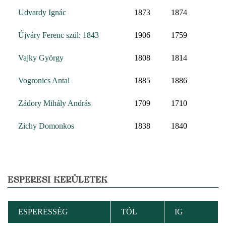
Udvardy Ignác
1873
1874
Újváry Ferenc szül: 1843
1906
1759
Vajky György
1808
1814
Vogronics Antal
1885
1886
Zádory Mihály András
1709
1710
Zichy Domonkos
1838
1840
ESPERESI KERÜLETEK
ESPERESSÉG
TÓL
IG