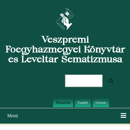
Ugrás
a
tartalomra
Veszprémi
Főegyházmegyei Könyvtár
és Levéltár Sematizmusa
Keresés
Hungarian
English
German
Menü
Main
navigation