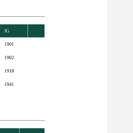
IG
NŐ
S
1901
1902
1918
1941