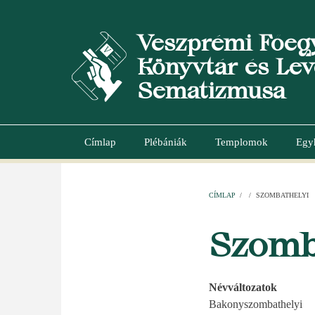
Ugrás
a
Veszprémi Főeg
tartalomra
Könyvtár és Lev
Sematizmusa
Címlap
Plébániák
Templomok
Egy
Main
navigation
CÍMLAP
/
/
SZOMBATHELYI
MORZSA
Szomb
Névváltozatok
Bakonyszombathelyi