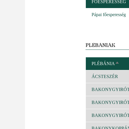
FŐESPERESSÉG
Pápai főesperesség
PLÉBÁNIÁK
PLÉBÁNIA
CSÖK
REND
ÁCSTESZÉR
BAKONYGYIRÓ
BAKONYGYIRÓ
BAKONYGYIRÓ
BAKONYKOPPÁ