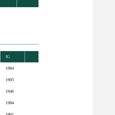
IG
1984
1905
1946
1984
1901