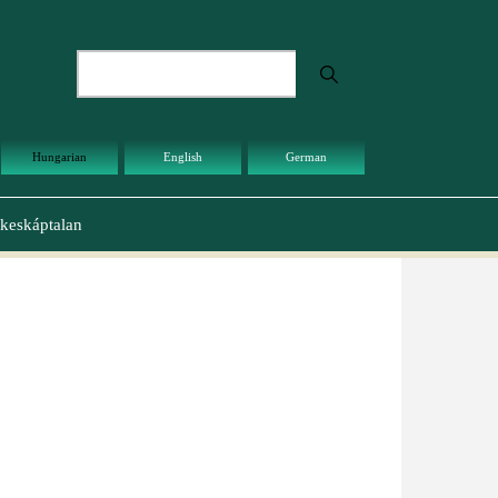
Keresés
Hungarian
English
German
keskáptalan