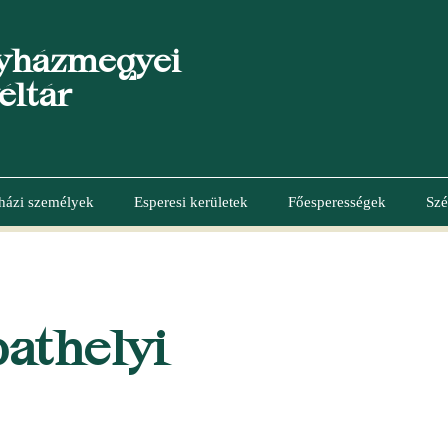
yházmegyei
éltár
házi személyek
Esperesi kerületek
Főesperességek
Szé
athelyi