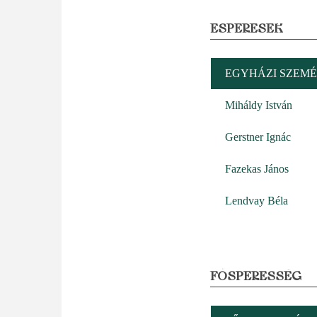
ESPERESEK
EGYHÁZI SZEMÉ
Miháldy István
Gerstner Ignác
Fazekas János
Lendvay Béla
FŐSPERESSÉG