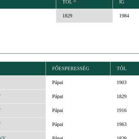
TÓL
IG
CSÖKKENŐ
RENDEZÉS
1829
1984
FŐESPERESSÉG
TÓL
KENŐ
EZÉS
Pápai
1903
T
Pápai
1829
T
Pápai
1916
T
Pápai
1963
NY
Pápai
1829