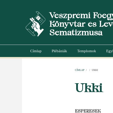
Ugrás
a
Veszprémi Főeg
tartalomra
Könyvtár és Lev
Sematizmusa
Címlap
Plébániák
Templomok
Egy
Main
navigation
CÍMLAP
/
/
UKKI
MORZSA
Ukki
ESPERESEK