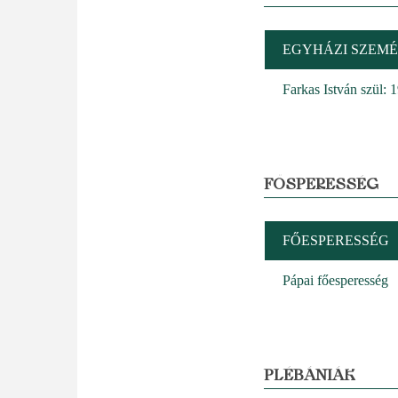
EGYHÁZI SZEMÉ
Farkas István szül: 
FŐSPERESSÉG
FŐESPERESSÉG
Pápai főesperesség
PLÉBÁNIÁK