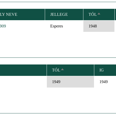
LY NEVE
JELLEGE
TÓL
CSÖKKE
RENDEZÉ
1909
Esperes
1948
TÓL
IG
CSÖKKENŐ
RENDEZÉS
1949
1949