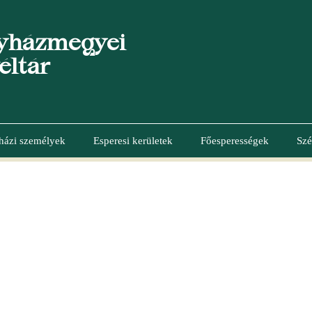
yházmegyei
éltár
házi személyek
Esperesi kerületek
Főesperességek
Szé