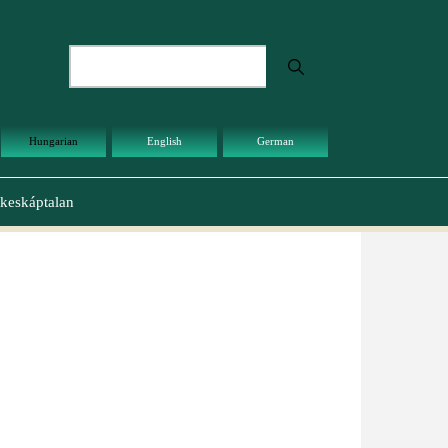
Keresés
Hungarian
English
German
keskáptalan