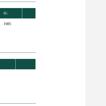
IG
NŐ
S
1985