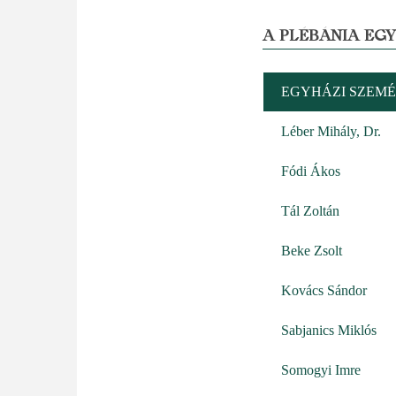
A PLÉBÁNIA EG
EGYHÁZI SZEMÉ
Léber Mihály, Dr.
Fódi Ákos
Tál Zoltán
Beke Zsolt
Kovács Sándor
Sabjanics Miklós
Somogyi Imre