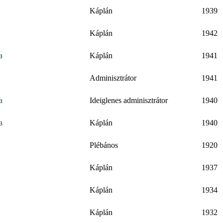
Káplán
1939
Káplán
1942
a
Káplán
1941
Adminisztrátor
1941
a
Ideiglenes adminisztrátor
1940
a
Káplán
1940
Plébános
1920
Káplán
1937
Káplán
1934
Káplán
1932