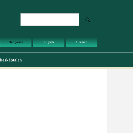
Keresés
Hungarian
English
German
keskáptalan