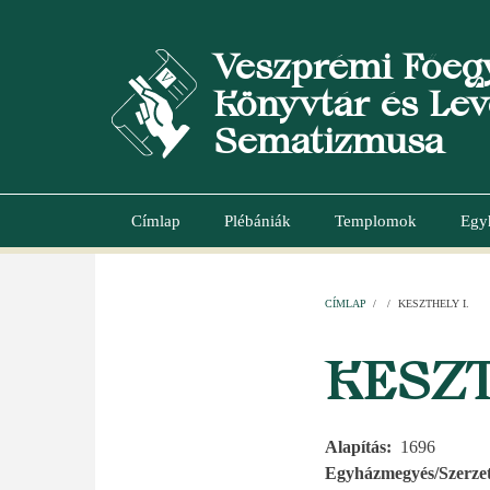
Ugrás
a
Veszprémi Főeg
tartalomra
Könyvtár és Lev
Sematizmusa
Címlap
Plébániák
Templomok
Egy
Main
navigation
CÍMLAP
/
/
KESZTHELY I.
MORZSA
KESZT
Alapítás
1696
Egyházmegyés/Szerzet