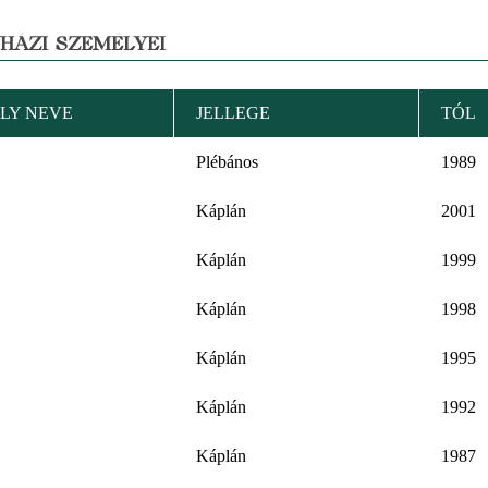
YHÁZI SZEMÉLYEI
LY NEVE
JELLEGE
TÓL
Plébános
1989
Káplán
2001
Káplán
1999
Káplán
1998
Káplán
1995
Káplán
1992
Káplán
1987