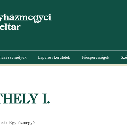
yházmegyei
éltár
házi személyek
Esperesi kerületek
Főesperességek
Szé
HELY I.
esi
Egyházmegyés