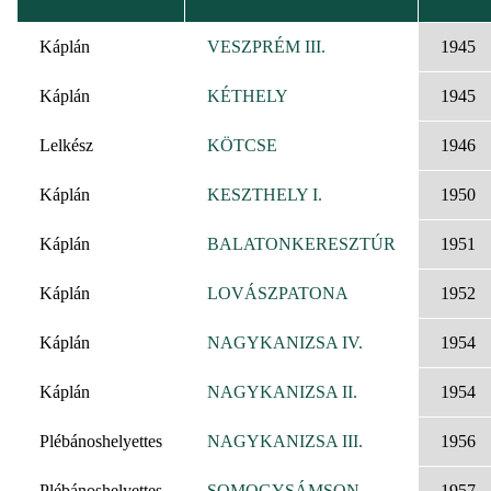
REND
Káplán
VESZPRÉM III.
1945
Káplán
KÉTHELY
1945
Lelkész
KÖTCSE
1946
Káplán
KESZTHELY I.
1950
Káplán
BALATONKERESZTÚR
1951
Káplán
LOVÁSZPATONA
1952
Káplán
NAGYKANIZSA IV.
1954
Káplán
NAGYKANIZSA II.
1954
Plébánoshelyettes
NAGYKANIZSA III.
1956
Plébánoshelyettes
SOMOGYSÁMSON
1957