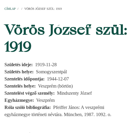
Címlap
Plébániák
Templomok
Egyházi személyek
Esperesi kerületek
Főesperességek
Székeskáptalan
CÍMLAP
/
/
VÖRÖS JÓZSEF SZÜL: 1919
MORZSA
Vörös József szül:
1919
Születés ideje
1919-11-28
Születés helye
Somogyszentpál
Szentelés időpontja
1944-12-07
Szentelés helye
Veszprém (börtön)
Szentelést végző személy
Mindszenty József
Egyházmegye
Veszprém
Róla szóló bibliográfia
Pfeiffer János: A veszprémi
egyházmegye történeti névtára. München, 1987. 1092. o.