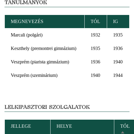
TANULMÁNYOK
MEGNEVEZÉS
TÓL
IG
Marcali (polgári)
1932
1935
Keszthely (premontrei gimnázium)
1935
1936
Veszprém (piarista gimnázium)
1936
1940
Veszprém (szeminárium)
1940
1944
LELKIPÁSZTORI SZOLGÁLATOK
JELLEGE
HELYE
TÓL
CSÖK