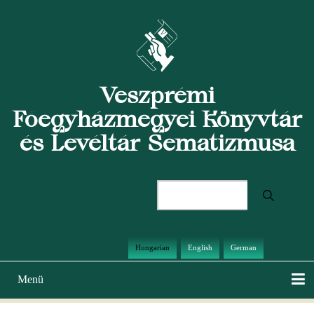
Ugrás
a
tartalomra
Veszprémi
Főegyházmegyei Könyvtár
és Levéltár Sematizmusa
Keresés
Hungarian
English
German
Menü
Main
navigation