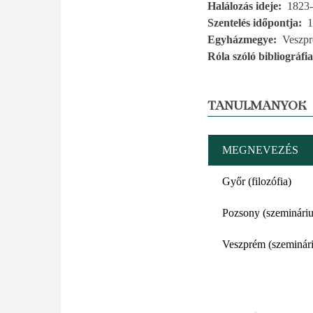
Halálozás ideje
1823-
Szentelés időpontja
1
Egyházmegye
Veszp
Róla szóló bibliográfia
TANULMÁNYOK
MEGNEVEZÉS
Győr (filozófia)
Pozsony (szeminári
Veszprém (szeminár