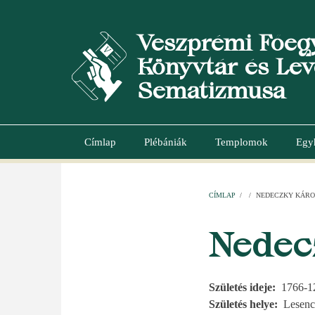
Ugrás
a
Veszprémi Főeg
tartalomra
Könyvtár és Lev
Sematizmusa
Címlap
Plébániák
Templomok
Egy
Main
navigation
CÍMLAP
/
/
NEDECZKY KÁRO
MORZSA
Nedec
Születés ideje
1766-1
Születés helye
Lesenc