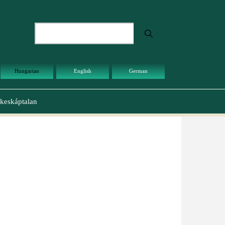
Keresés
Hungarian
English
German
keskáptalan