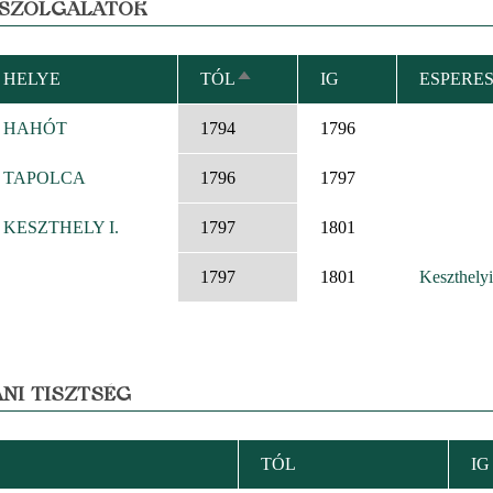
 SZOLGÁLATOK
HELYE
TÓL
IG
ESPERES
CSÖKKENŐ
RENDEZÉS
HAHÓT
1794
1796
TAPOLCA
1796
1797
KESZTHELY I.
1797
1801
1797
1801
Keszthelyi
NI TISZTSÉG
TÓL
IG