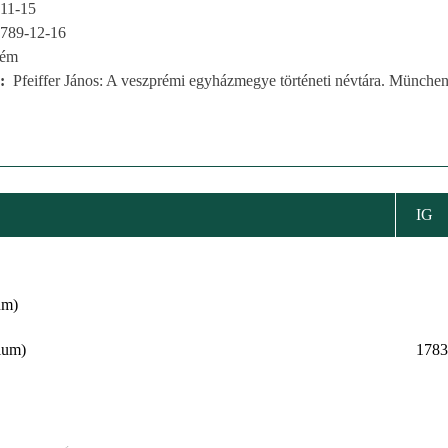
11-15
789-12-16
rém
Pfeiffer János: A veszprémi egyházmegye történeti névtára. München
IG
um)
ium)
1783