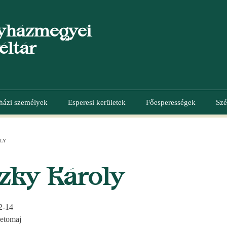
yházmegyei
éltár
házi személyek
Esperesi kerületek
Főesperességek
Szé
LY
zky Károly
2-14
etomaj