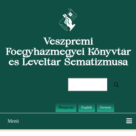
Ugrás
a
tartalomra
Veszprémi
Főegyházmegyei Könyvtár
és Levéltár Sematizmusa
Keresés
Hungarian
English
German
Menü
Main
navigation