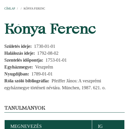
Címlap
Plébániák
Templomok
Egyházi személyek
Esperesi kerületek
Főesperességek
Székeskáptalan
CÍMLAP
/
/
KÓNYA FERENC
MORZSA
Kónya Ferenc
Születés ideje
1730-01-01
Halálozás ideje
1792-08-02
Szentelés időpontja
1753-01-01
Egyházmegye
Veszprém
Nyugdíjban
1789-01-01
Róla szóló bibliográfia
Pfeiffer János: A veszprémi
egyházmegye történeti névtára. München, 1987. 621. o.
TANULMÁNYOK
MEGNEVEZÉS
IG