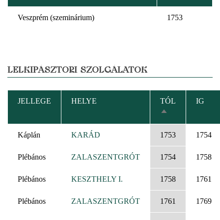
Veszprém (szeminárium)
1753
LELKIPÁSZTORI SZOLGÁLATOK
JELLEGE
HELYE
TÓL
IG
CSÖKKENŐ
RENDEZÉS
Káplán
KARÁD
1753
1754
Plébános
ZALASZENTGRÓT
1754
1758
Plébános
KESZTHELY I.
1758
1761
Plébános
ZALASZENTGRÓT
1761
1769