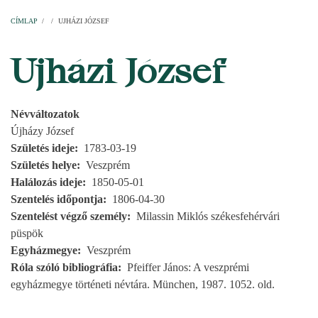
Címlap
Plébániák
Templomok
Egyházi személyek
Esperesi kerületek
Főesperességek
Székeskáptalan
CÍMLAP
/
/
UJHÁZI JÓZSEF
MORZSA
Ujházi József
Névváltozatok
Újházy József
Születés ideje
1783-03-19
Születés helye
Veszprém
Halálozás ideje
1850-05-01
Szentelés időpontja
1806-04-30
Szentelést végző személy
Milassin Miklós székesfehérvári
püspök
Egyházmegye
Veszprém
Róla szóló bibliográfia
Pfeiffer János: A veszprémi
egyházmegye történeti névtára. München, 1987. 1052. old.