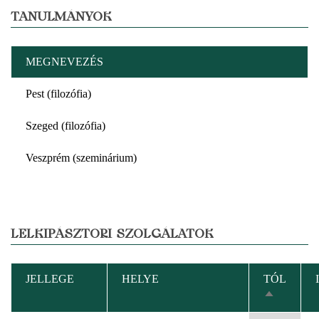
TANULMÁNYOK
MEGNEVEZÉS
Pest (filozófia)
Szeged (filozófia)
Veszprém (szeminárium)
LELKIPÁSZTORI SZOLGÁLATOK
JELLEGE
HELYE
TÓL
CSÖKKE
RENDEZÉ