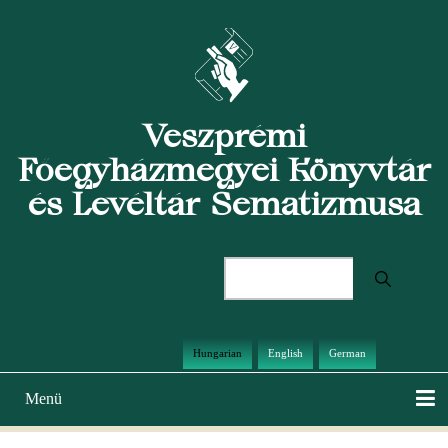
Ugrás
a
tartalomra
Veszprémi
Főegyházmegyei Könyvtár
és Levéltár Sematizmusa
Keresés
Hungarian
English
German
Menü
Main
navigation