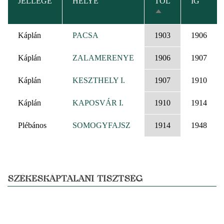
JELLEGE
HELYE
TÓL
IG
CSÖKKENŐ
RENDEZÉS
Káplán
PACSA
1903
1906
Káplán
ZALAMERENYE
1906
1907
Káplán
KESZTHELY I.
1907
1910
Káplán
KAPOSVÁR I.
1910
1914
Plébános
SOMOGYFAJSZ
1914
1948
SZÉKESKÁPTALANI TISZTSÉG