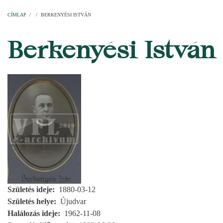
Címlap
Plébániák
Templomok
Egyházi személyek
Esperesi kerületek
Főesperességek
Székeskáptalan
CÍMLAP
/
/
BERKENYÉSI ISTVÁN
MORZSA
Berkenyési István
Születés ideje
1880-03-12
Születés helye
Újudvar
Halálozás ideje
1962-11-08