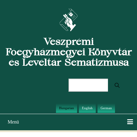
Ugrás
a
tartalomra
Veszprémi
Főegyházmegyei Könyvtár
és Levéltár Sematizmusa
Keresés
Hungarian
English
German
Menü
Main
navigation