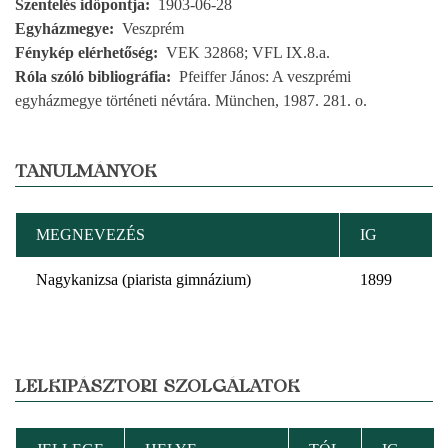
Szentelés időpontja
1903-06-28
Egyházmegye
Veszprém
Fénykép elérhetőség
VEK 32868; VFL IX.8.a.
Róla szóló bibliográfia
Pfeiffer János: A veszprémi
egyházmegye történeti névtára. München, 1987. 281. o.
TANULMÁNYOK
MEGNEVEZÉS
IG
Nagykanizsa (piarista gimnázium)
1899
LELKIPÁSZTORI SZOLGÁLATOK