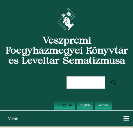
Ugrás
a
tartalomra
Veszprémi
Főegyházmegyei Könyvtár
és Levéltár Sematizmusa
Keresés
Hungarian
English
German
Menü
Main
navigation