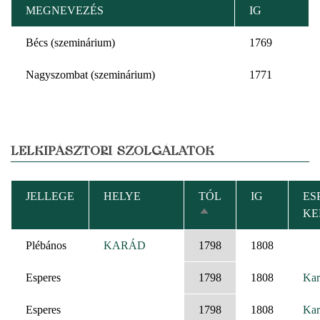
MEGNEVEZÉS
IG
Bécs (szeminárium)
1769
Nagyszombat (szeminárium)
1771
LELKIPÁSZTORI SZOLGÁLATOK
JELLEGE
HELYE
TÓL
IG
ES
KE
CSÖKKENŐ
RENDEZÉS
Plébános
KARÁD
1798
1808
Esperes
1798
1808
Kar
Esperes
1798
1808
Kar