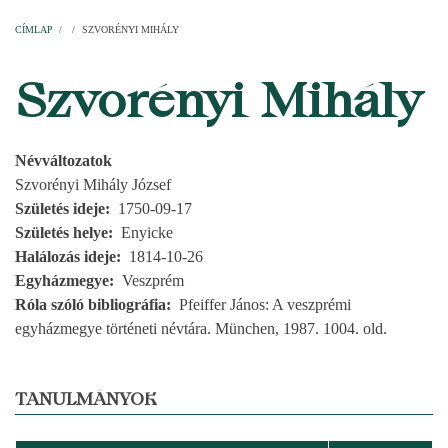
Címlap
Plébániák
Templomok
Egyházi személyek
Esperesi kerületek
Főesperességek
Székeskáptalan
CÍMLAP
/
/
SZVORÉNYI MIHÁLY
MORZSA
Szvorényi Mihály
Névváltozatok
Szvorényi Mihály József
Születés ideje
1750-09-17
Születés helye
Enyicke
Halálozás ideje
1814-10-26
Egyházmegye
Veszprém
Róla szóló bibliográfia
Pfeiffer János: A veszprémi
egyházmegye történeti névtára. München, 1987. 1004. old.
TANULMÁNYOK