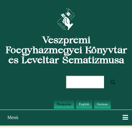
Ugrás
a
tartalomra
Veszprémi
Főegyházmegyei Könyvtár
és Levéltár Sematizmusa
Keresés
Hungarian
English
German
Menü
Main
navigation