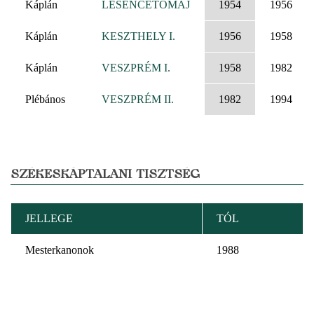
Káplán
LESENCETOMAJ
1954
1956
Káplán
KESZTHELY I.
1956
1958
Káplán
VESZPRÉM I.
1958
1982
Plébános
VESZPRÉM II.
1982
1994
SZÉKESKÁPTALANI TISZTSÉG
JELLEGE
TÓL
Mesterkanonok
1988