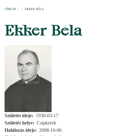
Címlap
Plébániák
Templomok
Egyházi személyek
Esperesi kerületek
Főesperességek
Székeskáptalan
CÍMLAP
/
/
EKKER BÉLA
MORZSA
Ekker Béla
Születés ideje
1930-03-17
Születés helye
Csipkerek
Halálozás ideje
2008-10-06