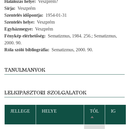
Halálozás helye
Veszprém?
Sírja
Veszprém
Szentelés időpontja
1954-01-31
Szentelés helye
Veszprém
Egyházmegye
Veszprém
Fénykép elérhetőség
Sematizmus, 1984. 256.; Sematizmus,
2000. 90.
Róla szóló bibliográfia
Sematizmus, 2000. 90.
TANULMÁNYOK
LELKIPÁSZTORI SZOLGÁLATOK
JELLEGE
HELYE
TÓL
IG
CSÖKKENŐ
RENDEZÉS