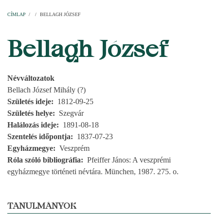
Címlap
Plébániák
Templomok
Egyházi személyek
Esperesi kerületek
Főesperességek
Székeskáptalan
CÍMLAP
/
/
BELLAGH JÓZSEF
MORZSA
Bellagh József
Névváltozatok
Bellach József Mihály (?)
Születés ideje
1812-09-25
Születés helye
Szegvár
Halálozás ideje
1891-08-18
Szentelés időpontja
1837-07-23
Egyházmegye
Veszprém
Róla szóló bibliográfia
Pfeiffer János: A veszprémi
egyházmegye történeti névtára. München, 1987. 275. o.
TANULMÁNYOK