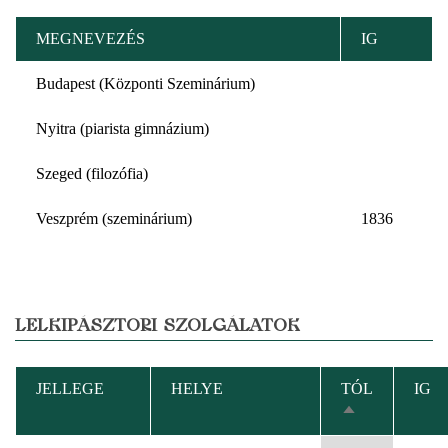
MEGNEVEZÉS
IG
Budapest (Központi Szeminárium)
Nyitra (piarista gimnázium)
Szeged (filozófia)
Veszprém (szeminárium)
1836
LELKIPÁSZTORI SZOLGÁLATOK
JELLEGE
HELYE
TÓL
IG
CSÖKKENŐ
RENDEZÉS