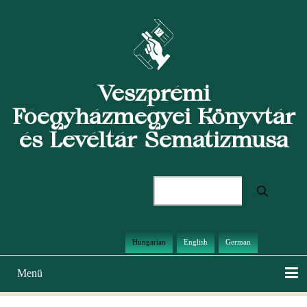
Ugrás
a
tartalomra
Veszprémi
Főegyházmegyei Könyvtár
és Levéltár Sematizmusa
Keresés
Hungarian
English
German
Menü
Main
navigation