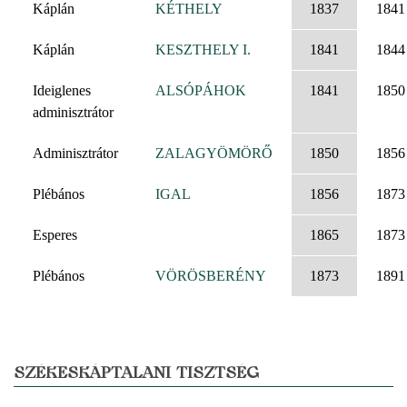
Káplán
KÉTHELY
1837
1841
Káplán
KESZTHELY I.
1841
1844
Ideiglenes
ALSÓPÁHOK
1841
1850
adminisztrátor
Adminisztrátor
ZALAGYÖMÖRŐ
1850
1856
Plébános
IGAL
1856
1873
Esperes
1865
1873
Plébános
VÖRÖSBERÉNY
1873
1891
SZÉKESKÁPTALANI TISZTSÉG