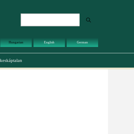
Keresés
Hungarian
English
German
keskáptalan