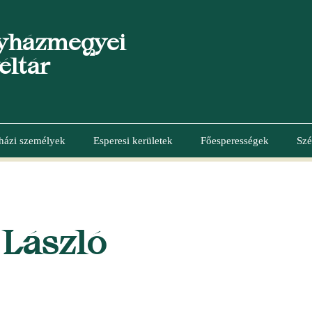
yházmegyei
éltár
házi személyek
Esperesi kerületek
Főesperességek
Szé
 László