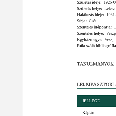
Születés ideje
1926-0
Születés helye
Lelesz
Halálozás ideje
1981-
Sírja
Csót
Szentelés időpontja
1
Szentelés helye
Vesz
Egyházmegye
Veszp
Róla szóló bibliográfia
TANULMÁNYOK
LELKIPÁSZTORI
JELLEGE
Káplán