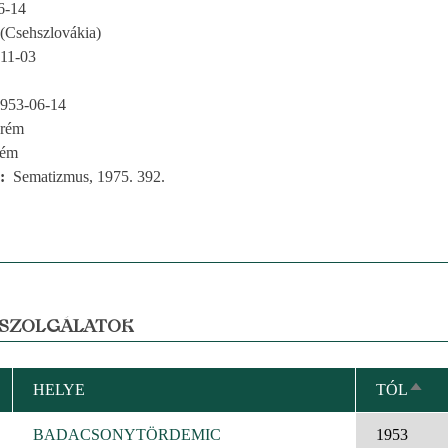
6-14
 (Csehszlovákia)
11-03
953-06-14
prém
rém
Sematizmus, 1975. 392.
 SZOLGÁLATOK
HELYE
TÓL
CSÖ
REN
BADACSONYTÖRDEMIC
1953