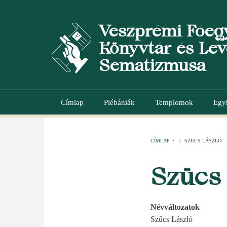
Ugrás
a
Veszprémi Főeg
tartalomra
Könyvtár és Lev
Sematizmusa
Címlap
Plébániák
Templomok
Egy
Main
navigation
CÍMLAP
/
/
SZÜCS LÁSZLÓ
MORZSA
Szücs
Névváltozatok
Szűcs László