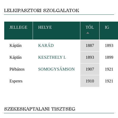
LELKIPÁSZTORI SZOLGÁLATOK
JELLEGE
HELYE
TÓL
IG
CSÖKKENŐ
RENDEZÉS
Káplán
KARÁD
1887
1893
Káplán
KESZTHELY I.
1893
1899
Plébános
SOMOGYSÁMSON
1907
1921
Esperes
1910
1921
SZÉKESKÁPTALANI TISZTSÉG