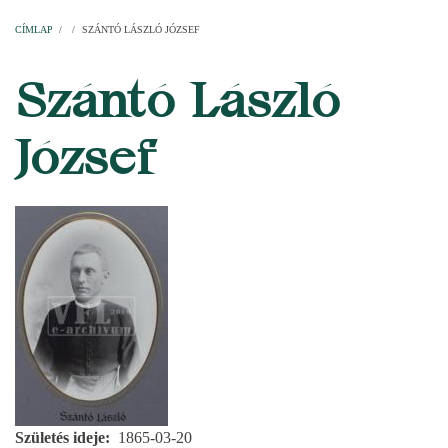
Címlap
Plébániák
Templomok
Egyházi személyek
Esperesi kerületek
Főesperességek
Székeskáptalan
CÍMLAP
/
/
SZÁNTÓ LÁSZLÓ JÓZSEF
MORZSA
Szántó László
József
Születés ideje
1865-03-20