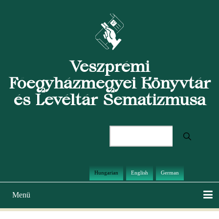
Ugrás
a
tartalomra
Veszprémi
Főegyházmegyei Könyvtár
és Levéltár Sematizmusa
Keresés
Hungarian
English
German
Menü
Main
navigation