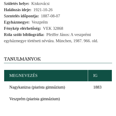
Születés helye
Kiskovácsi
Halálozás ideje
1921-10-26
Szentelés időpontja
1887-08-07
Egyházmegye
Veszprém
Fénykép elérhetőség
VEK 32868
Róla szóló bibliográfia
Pfeiffer János: A veszprémi
egyházmegye történeti névtára. München, 1987. 966. old.
TANULMÁNYOK
MEGNEVEZÉS
IG
Nagykanizsa (piarista gimnázium)
1883
Veszprém (piarista gimnázium)