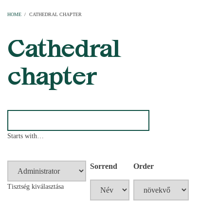
Home
Parishes
Temples
Clergymen
Decanal districts
Archdecanal districts
Cathedral chapter
HOME
/
CATHEDRAL CHAPTER
BREADCRUMB
Cathedral
chapter
Starts with…
Sorrend
Order
Tisztség kiválasztása