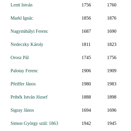
Lenti István
1756
1760
Markl Ignác
1856
1876
Nagymihályi Ferenc
1687
1690
Nedeczky Károly
1811
1823
Orosz Pál
1745
1756
Palotay Ferenc
1906
1909
Pfeiffer János
1980
1983
Pribék István József
1888
1898
Sigray János
1694
1696
Simon György szül: 1863
1942
1945