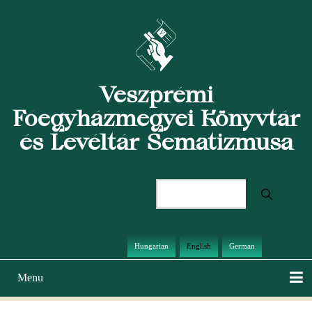
Skip
to
main
content
Veszprémi
Főegyházmegyei Könyvtár
és Levéltár Sematizmusa
Search
Hungarian
English
German
Menu
Main
navigation