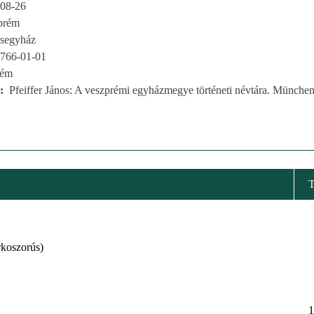
08-26
prém
esegyház
766-01-01
rém
Pfeiffer János: A veszprémi egyházmegye történeti névtára. München
koszorús)
1