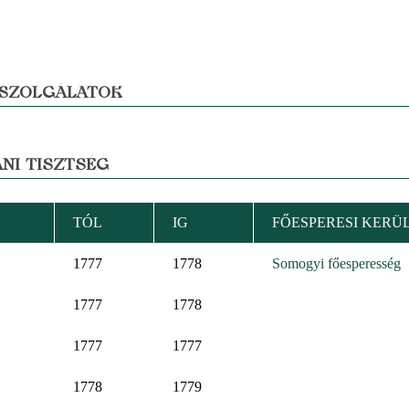
 SZOLGÁLATOK
NI TISZTSÉG
TÓL
IG
FŐESPERESI KERÜ
1777
1778
Somogyi főesperesség
1777
1778
1777
1777
1778
1779