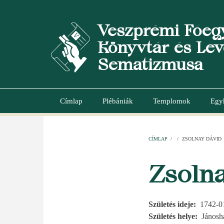
Ugrás
a
Veszprémi Főeg
tartalomra
Könyvtár és Lev
Sematizmusa
Címlap
Plébániák
Templomok
Egy
Main
navigation
CÍMLAP
/
/
ZSOLNAY DÁVID
MORZSA
Zsoln
Születés ideje
1742-0
Születés helye
Jánosh