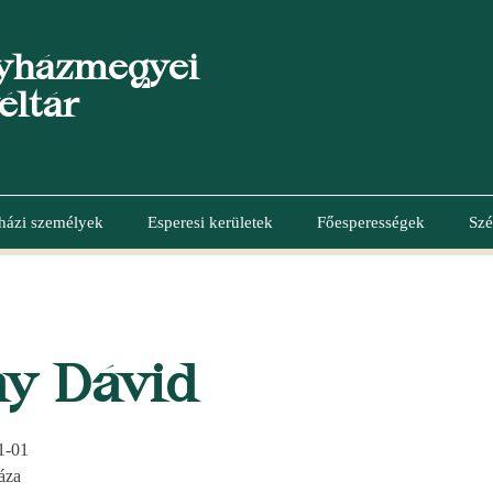
yházmegyei
éltár
házi személyek
Esperesi kerületek
Főesperességek
Szé
ay Dávid
1-01
áza