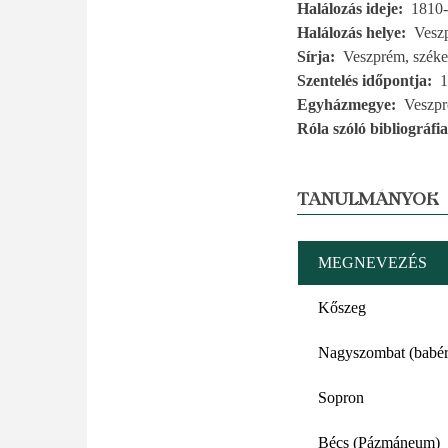
Halálozás ideje
1810-
Halálozás helye
Vesz
Sírja
Veszprém, szék
Szentelés időpontja
1
Egyházmegye
Veszp
Róla szóló bibliográfia
TANULMÁNYOK
MEGNEVEZÉS
Kőszeg
Nagyszombat (babér
Sopron
Bécs (Pázmáneum)