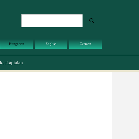
Keresés
Hungarian
English
German
keskáptalan