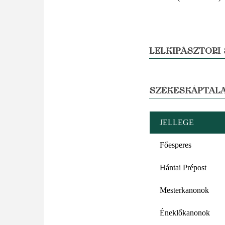
LELKIPÁSZTORI
SZÉKESKÁPTALA
JELLEGE
Főesperes
Hántai Prépost
Mesterkanonok
Éneklőkanonok