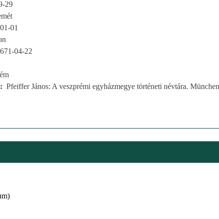
9-29
emét
01-01
on
671-04-22
rém
Pfeiffer János: A veszprémi egyházmegye történeti névtára. München
um)