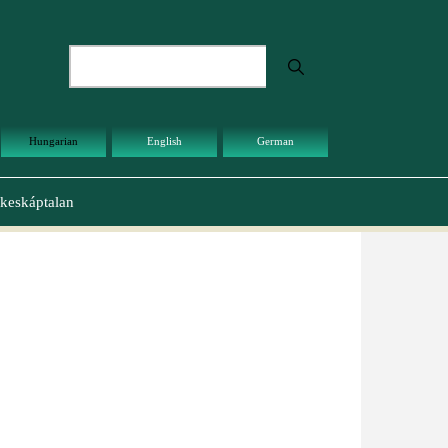
Keresés
Hungarian
English
German
keskáptalan