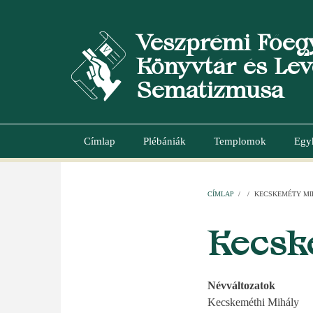
Ugrás
a
Veszprémi Főeg
tartalomra
Könyvtár és Lev
Sematizmusa
Címlap
Plébániák
Templomok
Egy
Main
navigation
CÍMLAP
/
/
KECSKEMÉTY MI
MORZSA
Kecsk
Névváltozatok
Kecskeméthi Mihály