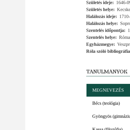
Születés ideje
1646-0
Születés helye
Kecsk
Halálozás ideje
1710-
Halálozás helye
Sopr
Szentelés időpontja
1
Szentelés helye
Róma
Egyházmegye
Veszp
Róla szóló bibliográfia
TANULMÁNYOK
MEGNEVEZÉS
Bécs (teológia)
Gyöngyös (gimnázi
Kassa (filozófia)