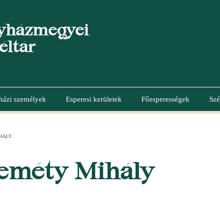
yházmegyei
éltár
házi személyek
Esperesi kerületek
Főesperességek
Szé
HÁLY
eméty Mihály