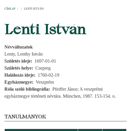
Címlap
Plébániák
Templomok
Egyházi személyek
Esperesi kerületek
Főesperességek
Székeskáptalan
CÍMLAP
/
/
LENTI ISTVÁN
MORZSA
Lenti István
Névváltozatok
Lenty, Lenthy István
Születés ideje
1697-01-01
Születés helye
Csepreg
Halálozás ideje
1760-02-19
Egyházmegye
Veszprém
Róla szóló bibliográfia
Pfeiffer János: A veszprémi
egyházmegye történeti névtára. München, 1987. 153-154. o.
TANULMÁNYOK