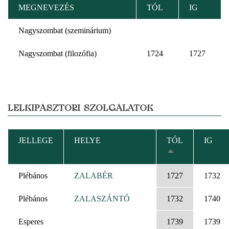
MEGNEVEZÉS
TÓL
IG
Nagyszombat (szeminárium)
Nagyszombat (filozófia)
1724
1727
LELKIPÁSZTORI SZOLGÁLATOK
JELLEGE
HELYE
TÓL
IG
CSÖKKENŐ
RENDEZÉS
Plébános
ZALABÉR
1727
1732
Plébános
ZALASZÁNTÓ
1732
1740
Esperes
1739
1739