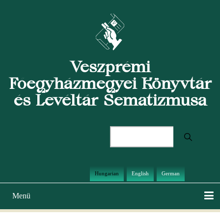
Ugrás
a
tartalomra
Veszprémi
Főegyházmegyei Könyvtár
és Levéltár Sematizmusa
Keresés
Hungarian
English
German
Menü
Main
navigation