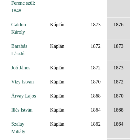
Ferenc szül:
1848
Galdon
Káplán
1873
1876
Károly
Barabás
Káplán
1872
1873
László
Joó János
Káplán
1872
1873
Vizy István
Káplán
1870
1872
Árvay Lajos
Káplán
1868
1870
Illés István
Káplán
1864
1868
Szalay
Káplán
1862
1864
Mihály