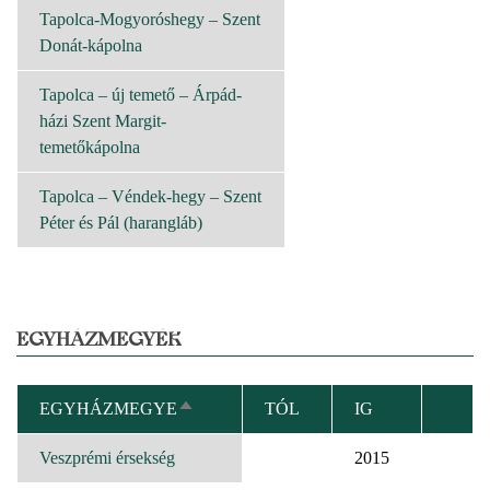
Tapolca-Mogyoróshegy – Szent
Donát-kápolna
Tapolca – új temető – Árpád-
házi Szent Margit-
temetőkápolna
Tapolca – Véndek-hegy – Szent
Péter és Pál (harangláb)
EGYHÁZMEGYÉK
EGYHÁZMEGYE
TÓL
IG
CSÖKKENŐ
RENDEZÉS
Veszprémi érsekség
2015