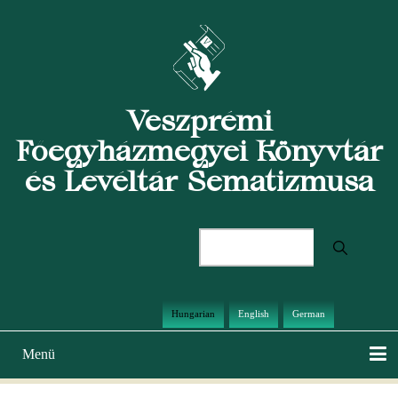
Ugrás
a
tartalomra
Veszprémi
Főegyházmegyei Könyvtár
és Levéltár Sematizmusa
Keresés
Hungarian
English
German
Menü
Main
navigation