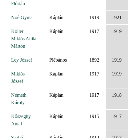
Flórián
Noé Gyula
Káplán
1919
1921
Koller
Káplán
1917
1919
Miklós Attila
Márton
Ley József
Plébános
1892
1919
Miklós
Káplán
1917
1919
József
Németh
Káplán
1917
1918
Károly
Kőszeghy
Káplán
1915
1917
Antal
Szabó
Káplán
1912
1917