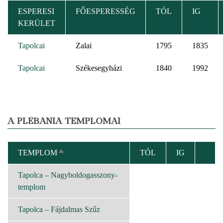
ESPERESI
FŐESPERESSÉG
TÓL
IG
KERÜLET
Tapolcai
Zalai
1795
1835
Tapolcai
Székesegyházi
1840
1992
A PLÉBÁNIA TEMPLOMAI
TEMPLOM
TÓL
IG
CSÖKKENŐ
RENDEZÉS
Tapolca – Nagyboldogasszony-
templom
Tapolca – Fájdalmas Szűz