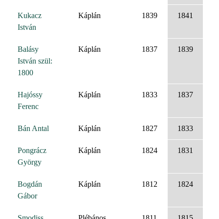
Kukacz
Káplán
1839
1841
István
Balásy
Káplán
1837
1839
István szül:
1800
Hajóssy
Káplán
1833
1837
Ferenc
Bán Antal
Káplán
1827
1833
Pongrácz
Káplán
1824
1831
György
Bogdán
Káplán
1812
1824
Gábor
Smodiss
Plébános
1811
1815