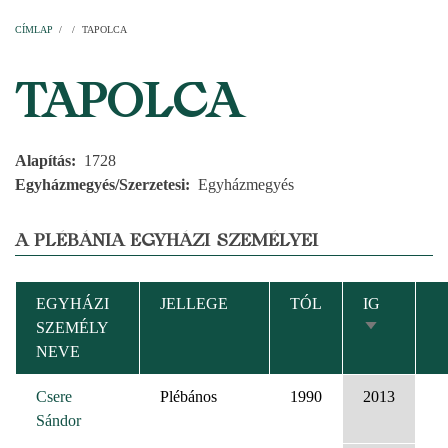
Címlap
Plébániák
Templomok
Egyházi személyek
Esperesi kerületek
Főesperességek
Székeskáptalan
CÍMLAP
/
/
TAPOLCA
MORZSA
TAPOLCA
Alapítás
1728
Egyházmegyés/Szerzetesi
Egyházmegyés
A PLÉBÁNIA EGYHÁZI SZEMÉLYEI
EGYHÁZI
JELLEGE
TÓL
IG
SZEMÉLY
NÖVEKVŐ
NEVE
RENDEZÉS
Csere
Plébános
1990
2013
Sándor