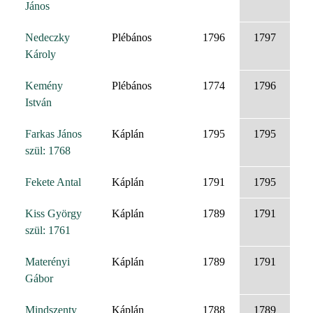
János
Nedeczky
Plébános
1796
1797
Károly
Kemény
Plébános
1774
1796
István
Farkas János
Káplán
1795
1795
szül: 1768
Fekete Antal
Káplán
1791
1795
Kiss György
Káplán
1789
1791
szül: 1761
Materényi
Káplán
1789
1791
Gábor
Mindszenty
Káplán
1788
1789