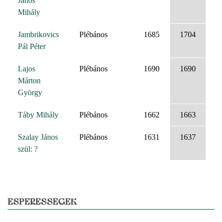
János
Mihály
Jambrikovics
Plébános
1685
1704
Pál Péter
Lajos
Plébános
1690
1690
Márton
György
Táby Mihály
Plébános
1662
1663
Szalay János
Plébános
1631
1637
szül: ?
ESPERESSÉGEK