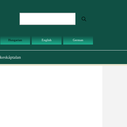
Keresés
Hungarian
English
German
keskáptalan