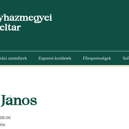
yházmegyei
éltár
házi személyek
Esperesi kerületek
Főesperességek
Szé
 János
08-06
rém