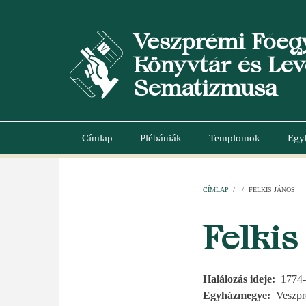
Ugrás
a
Veszprémi Főeg
tartalomra
Könyvtár és Lev
Sematizmusa
Címlap
Plébániák
Templomok
Egy
Main
navigation
CÍMLAP
/
/
FELKIS JÁNOS
MORZSA
Felkis
Halálozás ideje
1774-
Egyházmegye
Veszp