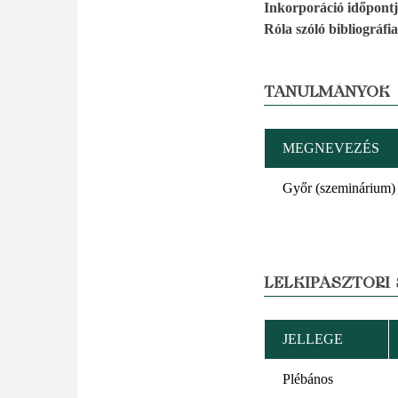
Inkorporáció időpont
Róla szóló bibliográfia
TANULMÁNYOK
MEGNEVEZÉS
Győr (szeminárium)
LELKIPÁSZTORI
JELLEGE
Plébános