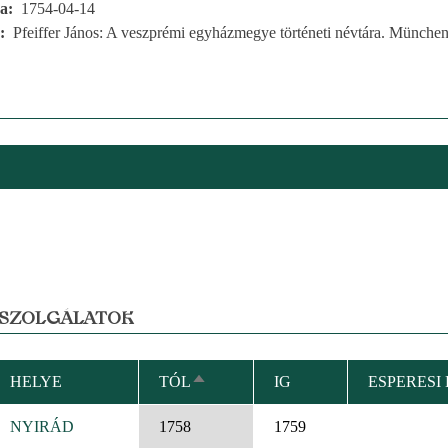
ja
1754-04-14
Pfeiffer János: A veszprémi egyházmegye történeti névtára. München
 SZOLGÁLATOK
HELYE
TÓL
IG
ESPERESI
CSÖKKENŐ
RENDEZÉS
NYIRÁD
1758
1759