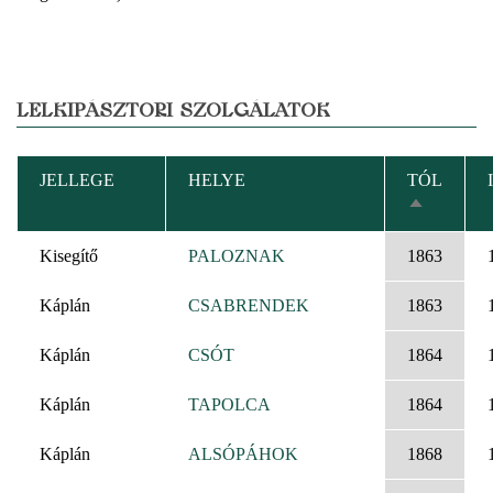
LELKIPÁSZTORI SZOLGÁLATOK
JELLEGE
HELYE
TÓL
CSÖKKE
RENDEZÉ
Kisegítő
PALOZNAK
1863
Káplán
CSABRENDEK
1863
Káplán
CSÓT
1864
Káplán
TAPOLCA
1864
Káplán
ALSÓPÁHOK
1868