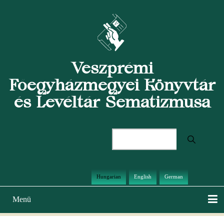
Ugrás
a
tartalomra
Veszprémi
Főegyházmegyei Könyvtár
és Levéltár Sematizmusa
Keresés
Hungarian
English
German
Menü
Main
navigation