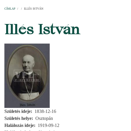
Címlap
Plébániák
Templomok
Egyházi személyek
Esperesi kerületek
Főesperességek
Székeskáptalan
CÍMLAP
/
/
ILLÉS ISTVÁN
MORZSA
Illés István
Születés ideje
1838-12-16
Születés helye
Osztopán
Halálozás ideje
1919-09-12