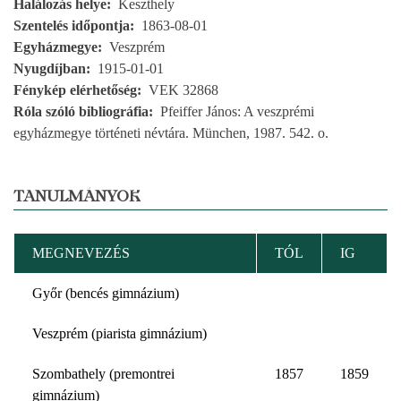
Halálozás helye
Keszthely
Szentelés időpontja
1863-08-01
Egyházmegye
Veszprém
Nyugdíjban
1915-01-01
Fénykép elérhetőség
VEK 32868
Róla szóló bibliográfia
Pfeiffer János: A veszprémi
egyházmegye történeti névtára. München, 1987. 542. o.
TANULMÁNYOK
MEGNEVEZÉS
TÓL
IG
Győr (bencés gimnázium)
Veszprém (piarista gimnázium)
Szombathely (premontrei
1857
1859
gimnázium)