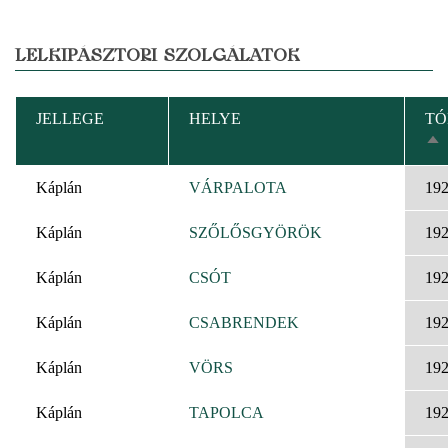
LELKIPÁSZTORI SZOLGÁLATOK
JELLEGE
HELYE
TÓ
CS
RE
Káplán
VÁRPALOTA
19
Káplán
SZŐLŐSGYÖRÖK
19
Káplán
CSÓT
19
Káplán
CSABRENDEK
19
Káplán
VÖRS
19
Káplán
TAPOLCA
19