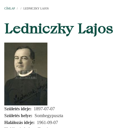
Címlap
Plébániák
Templomok
Egyházi személyek
Esperesi kerületek
Főesperességek
Székeskáptalan
CÍMLAP
/
/
LEDNICZKY LAJOS
MORZSA
Ledniczky Lajos
Születés ideje
1897-07-07
Születés helye
Somhegypuszta
Halálozás ideje
1961-09-07