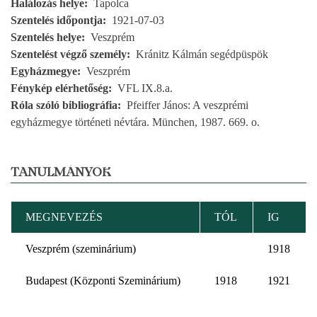
Halálozás helye
Tapolca
Szentelés időpontja
1921-07-03
Szentelés helye
Veszprém
Szentelést végző személy
Kránitz Kálmán segédpüspök
Egyházmegye
Veszprém
Fénykép elérhetőség
VFL IX.8.a.
Róla szóló bibliográfia
Pfeiffer János: A veszprémi
egyházmegye történeti névtára. München, 1987. 669. o.
TANULMÁNYOK
MEGNEVEZÉS
TÓL
IG
Veszprém (szeminárium)
1918
Budapest (Központi Szeminárium)
1918
1921