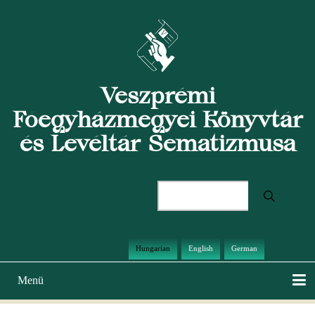
Ugrás
a
tartalomra
Veszprémi
Főegyházmegyei Könyvtár
és Levéltár Sematizmusa
Keresés
Hungarian
English
German
Menü
Main
navigation