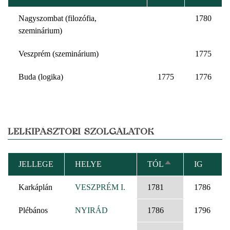
Nagyszombat (filozófia,
1780
szeminárium)
Veszprém (szeminárium)
1775
Buda (logika)
1775
1776
LELKIPÁSZTORI SZOLGÁLATOK
JELLEGE
HELYE
TÓL
IG
CSÖKKENŐ
RENDEZÉS
Karkáplán
VESZPRÉM I.
1781
1786
Plébános
NYIRÁD
1786
1796