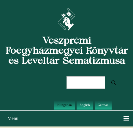
Ugrás
a
tartalomra
Veszprémi
Főegyházmegyei Könyvtár
és Levéltár Sematizmusa
Keresés
Hungarian
English
German
Menü
Main
navigation