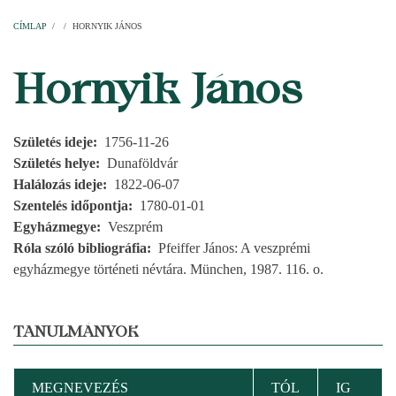
Címlap
Plébániák
Templomok
Egyházi személyek
Esperesi kerületek
Főesperességek
Székeskáptalan
CÍMLAP
/
/
HORNYIK JÁNOS
MORZSA
Hornyik János
Születés ideje
1756-11-26
Születés helye
Dunaföldvár
Halálozás ideje
1822-06-07
Szentelés időpontja
1780-01-01
Egyházmegye
Veszprém
Róla szóló bibliográfia
Pfeiffer János: A veszprémi
egyházmegye történeti névtára. München, 1987. 116. o.
TANULMÁNYOK
MEGNEVEZÉS
TÓL
IG