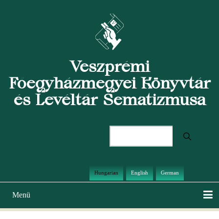
Ugrás
a
tartalomra
Veszprémi
Főegyházmegyei Könyvtár
és Levéltár Sematizmusa
Keresés
Hungarian
English
German
Menü
Main
navigation