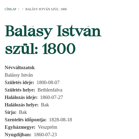
Címlap
Plébániák
Templomok
Egyházi személyek
Esperesi kerületek
Főesperességek
Székeskáptalan
CÍMLAP
/
/
BALÁSY ISTVÁN SZÜL: 1800
MORZSA
Balásy István
szül: 1800
Névváltozatok
Balássy István
Születés ideje
1800-08-07
Születés helye
Bethlenfalva
Halálozás ideje
1860-07-27
Halálozás helye
Bak
Sírja
Bak
Szentelés időpontja
1828-08-18
Egyházmegye
Veszprém
Nyugdíjban
1860-07-23