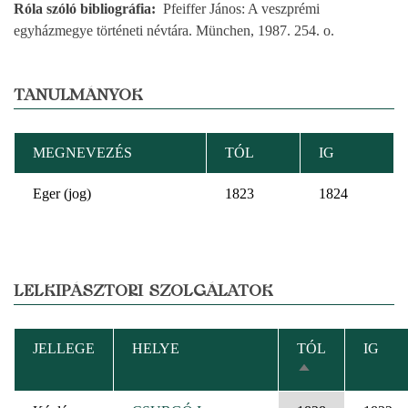
Róla szóló bibliográfia
Pfeiffer János: A veszprémi
egyházmegye történeti névtára. München, 1987. 254. o.
TANULMÁNYOK
MEGNEVEZÉS
TÓL
IG
Eger (jog)
1823
1824
LELKIPÁSZTORI SZOLGÁLATOK
JELLEGE
HELYE
TÓL
IG
CSÖKKENŐ
RENDEZÉS