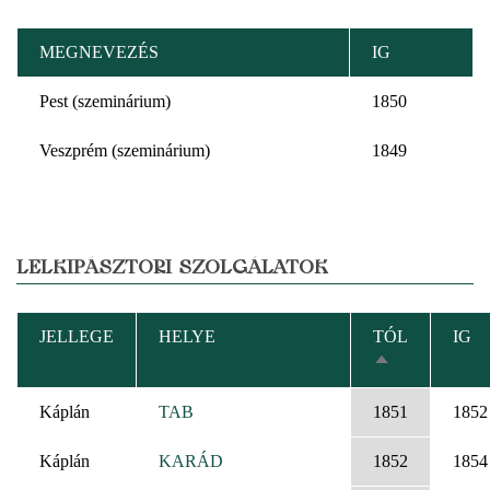
MEGNEVEZÉS
IG
Pest (szeminárium)
1850
Veszprém (szeminárium)
1849
LELKIPÁSZTORI SZOLGÁLATOK
JELLEGE
HELYE
TÓL
IG
CSÖKKENŐ
RENDEZÉS
Káplán
TAB
1851
1852
Káplán
KARÁD
1852
1854