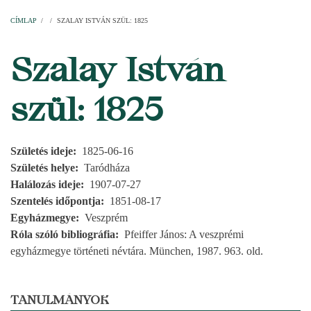
Címlap
Plébániák
Templomok
Egyházi személyek
Esperesi kerületek
Főesperességek
Székeskáptalan
CÍMLAP
/
/
SZALAY ISTVÁN SZÜL: 1825
MORZSA
Szalay István
szül: 1825
Születés ideje
1825-06-16
Születés helye
Taródháza
Halálozás ideje
1907-07-27
Szentelés időpontja
1851-08-17
Egyházmegye
Veszprém
Róla szóló bibliográfia
Pfeiffer János: A veszprémi
egyházmegye történeti névtára. München, 1987. 963. old.
TANULMÁNYOK