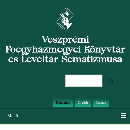
Ugrás
a
tartalomra
Veszprémi
Főegyházmegyei Könyvtár
és Levéltár Sematizmusa
Keresés
Hungarian
English
German
Menü
Main
navigation