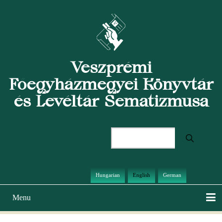
Skip
to
main
content
Veszprémi
Főegyházmegyei Könyvtár
és Levéltár Sematizmusa
Search
Hungarian
English
German
Menu
Main
navigation