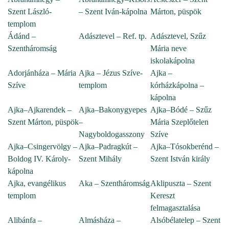
Szent László-
– Szent Iván-kápolna
Márton, püspök
templom
Ádánd –
Adásztevel – Ref. tp.
Adásztevel, Szűz
Szentháromság
Mária neve
iskolakápolna
Adorjánháza – Mária
Ajka – Jézus Szíve-
Ajka –
Szíve
templom
kórházkápolna –
kápolna
Ajka–Ajkarendek –
Ajka–Bakonygyepes
Ajka–Bódé – Szűz
Szent Márton, püspök
–
Mária Szeplőtelen
Nagyboldogasszony
Szíve
Ajka–Csingervölgy –
Ajka–Padragkút –
Ajka–Tósokberénd –
Boldog IV. Károly-
Szent Mihály
Szent István király
kápolna
Ajka, evangélikus
Aka – Szentháromság
Aklipuszta – Szent
templom
Kereszt
felmagasztalása
Alibánfa –
Almásháza –
Alsóbélatelep – Szent