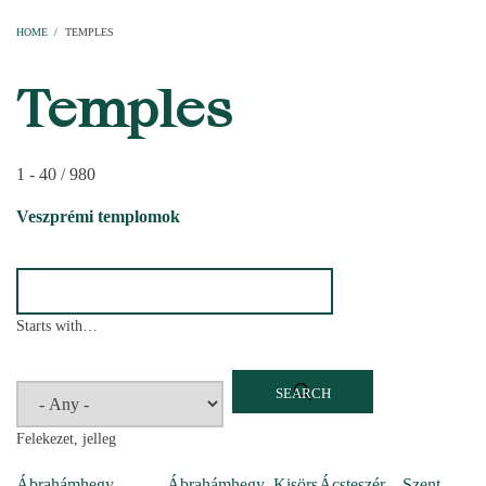
Home
Parishes
Temples
Clergymen
Decanal districts
Archdecanal districts
Cathedral chapter
HOME
/
TEMPLES
BREADCRUMB
Temples
1 - 40 / 980
Veszprémi templomok
Starts with…
Felekezet, jelleg
Ábrahámhegy –
Ábrahámhegy–Kisörs
Ácsteszér – Szent