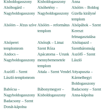
Kisboldogasszony
Kisboldogasszony
Anna
Alsóbogárd –
Alsóhetény –
Alsóörs – Boldog
Nagyboldogasszony
Nagyboldogasszony
Gizella királyné
templom
Alsóörs – Jézus szíve
Alsóörs – református
Alsópáhok – Szent
templom
Kereszt
felmagasztalása
Alsóperei
Alsórajk – Limai
Alsótapazd –
templomrom
Szent Róza
Szentháromság
Andocs –
Apácatorna – Urunk
Aszófő – Szent
Nagyboldogasszony
mennybemenetele
László
templom
Aszófő – Szent
Attala – Szent Vendel
Attyapuszta –
László-templomrom
Kármelhegyi
Boldogasszony
Babócsa –
Bábonymegyer –
Badacsony – Szent
Nagyboldogasszony
Kisboldogasszony
Anna-kápolna
Badacsony – Szent
Donát-kápolna