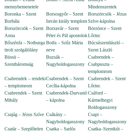
mennybemenetele
Mindenszentek
Boronka – Szent
Borsosgyőr – Szent
Borszörcsök – Jézus
Borbála
István király templom
Szíve-kápolna
Borszörcsök – Szent
Borzavár – Szent
Börzönce – Szent
Anna
Péter és Pál apostolok
Lőrinc
Bőszénfa – Notburga
Botfa – Szűz Mária
Búcsúszentlászló –
tiroli szolgálólány
neve
Szent László
Büssü –
Buzsák –
Csabrendek –
Szentháromság
Nagyboldogasszony
Csabpuszta –
templomrom
Csabrendek – rendeki
Csabrendek – Szent
Csabrendek – Szent
– templomrom
Cecília-kápolna
Lőrinc
Csabrendek – Szent
Csabrendek-Darvastó
Csáford –
Mihály
– kápolna
Kármelhegyi
Boldogasszony
Csajág – Jézus Szíve
Csákány –
Csapi –
Nagyboldogasszony
Nagyboldogasszony
Csatár – Szeplőtelen
Csatka – Sarlós
Csatka–Szentkút –