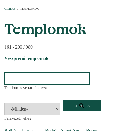
Címlap
Plébániák
Templomok
Egyházi személyek
Esperesi kerületek
Főesperességek
Székeskáptalan
CÍMLAP
/
TEMPLOMOK
MORZSA
Templomok
161 - 200 / 980
Veszprémi templomok
Temlom neve tartalmazza ...
Felekezet, jelleg
Bolhás – Urunk
Bolhó – Szent Anna
Bonnya –