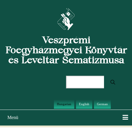
Ugrás
a
tartalomra
Veszprémi
Főegyházmegyei Könyvtár
és Levéltár Sematizmusa
Keresés
Hungarian
English
German
Menü
Main
navigation