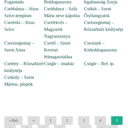
Fogantatás
Boldogasszony
Irgalmasság Anyja
Csehbánya – Jézus
Csehbánya – Szűz
Csékút – Szent
Szíve-templom
Mária neve kápolna
Őrzőangyalok
Cserénfa – Jézus
Cserfekvés –
Cserszegtomaj –
Szíve
Magyarok
Rózsafüzér királynéja
Nagyasszonya
Cserszegtomaj –
Csertő – Szent
Csesznek –
Szent Anna
Kereszt
Kisboldogasszony
felmagasztalása
Csetény – Rózsafüzér
Csögle – imaház
Csögle – Ref. tp.
királynéja
Csököly – Szent
Márton, püspök
Oldalszámozás
Első
« Első
Előző
‹‹
Oldal
1
Oldal
2
Oldal
3
Oldal
4
Jelenleg
5
oldal
oldal
oldal