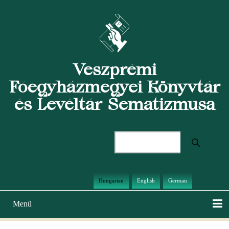
Ugrás
a
tartalomra
Veszprémi
Főegyházmegyei Könyvtár
és Levéltár Sematizmusa
Keresés
Hungarian
English
German
Menü
Main
navigation