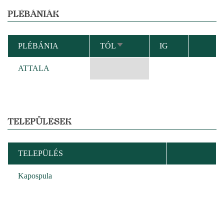
PLÉBÁNIÁK
PLÉBÁNIA
TÓL
IG
NÖVEKVŐ
RENDEZÉS
ATTALA
TELEPÜLÉSEK
TELEPÜLÉS
Kapospula