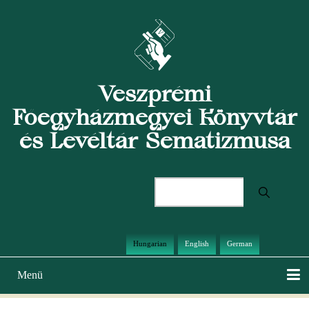
Ugrás
a
tartalomra
Veszprémi
Főegyházmegyei Könyvtár
és Levéltár Sematizmusa
Keresés
Hungarian
English
German
Menü
Main
navigation