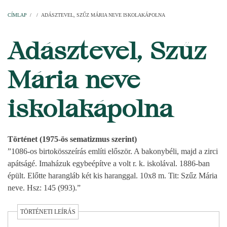
Címlap
Plébániák
Templomok
Egyházi személyek
Esperesi kerületek
Főesperességek
Székeskáptalan
CÍMLAP
/
/
ADÁSZTEVEL, SZŰZ MÁRIA NEVE ISKOLAKÁPOLNA
MORZSA
Adásztevel, Szűz
Mária neve
iskolakápolna
Történet (1975-ös sematizmus szerint)
”1086-os birtokösszeírás említi először. A bakonybéli, majd a zirci
apátságé. Imaházuk egybeépítve a volt r. k. iskolával. 1886-ban
épült. Előtte harangláb két kis haranggal. 10x8 m. Tit: Szűz Mária
neve. Hsz: 145 (993).”
TÖRTÉNETI LEÍRÁS