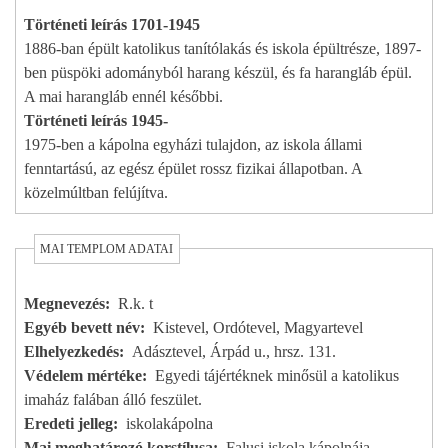
Történeti leírás 1701-1945
1886-ban épült katolikus tanítólakás és iskola épültrésze, 1897-
ben püspöki adományból harang készül, és fa harangláb épül.
A mai harangláb ennél későbbi.
Történeti leírás 1945-
1975-ben a kápolna egyházi tulajdon, az iskola állami
fenntartású, az egész épület rossz fizikai állapotban. A
közelmúltban felújítva.
MAI TEMPLOM ADATAI
Megnevezés
R.k. t
Egyéb bevett név
Kistevel, Ordótevel, Magyartevel
Elhelyezkedés
Adásztevel, Árpád u., hrsz. 131.
Védelem mértéke
Egyedi tájértéknek minősül a katolikus
imaház falában álló feszület.
Eredeti jelleg
iskolakápolna
Mai meghatározó korstílusa
Falusi iskola kápolnája.