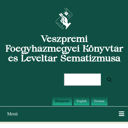
Ugrás
a
tartalomra
Veszprémi
Főegyházmegyei Könyvtár
és Levéltár Sematizmusa
Keresés
Hungarian
English
German
Menü
Main
navigation