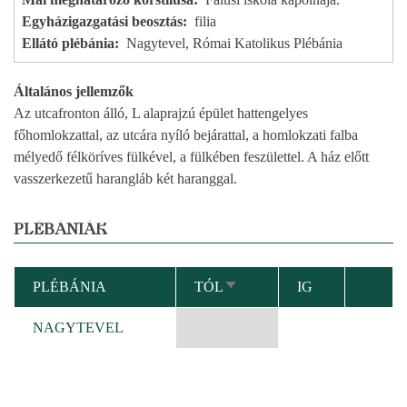
Egyházigazgatási beosztás
filia
Ellátó plébánia
Nagytevel, Római Katolikus Plébánia
Általános jellemzők
Az utcafronton álló, L alaprajzú épület hattengelyes
főhomlokzattal, az utcára nyíló bejárattal, a homlokzati falba
mélyedő félköríves fülkével, a fülkében feszülettel. A ház előtt
vasszerkezetű harangláb két haranggal.
PLÉBÁNIÁK
PLÉBÁNIA
TÓL
IG
NÖVEKVŐ
RENDEZÉS
NAGYTEVEL