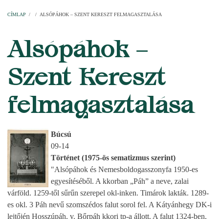
Címlap
Plébániák
Templomok
Egyházi személyek
Esperesi kerületek
Főesperességek
Székeskáptalan
CÍMLAP
/
/
ALSÓPÁHOK – SZENT KERESZT FELMAGASZTALÁSA
MORZSA
Alsópáhok –
Szent Kereszt
felmagasztalása
Búcsú
09-14
Történet (1975-ös sematizmus szerint)
"Alsópáhok és Nemesboldogasszonyfa 1950-es
egyesítéséből. A kkorban „Páh” a neve, zalai
várföld. 1259-től sűrűn szerepel okl-inken. Timárok lakták. 1289-
es okl. 3 Páh nevű szomszédos falut sorol fel. A Kátyánhegy DK-i
lejtőjén Hosszúpáh, v. Bőrpáh kkori tp-a állott. A falut 1324-ben,