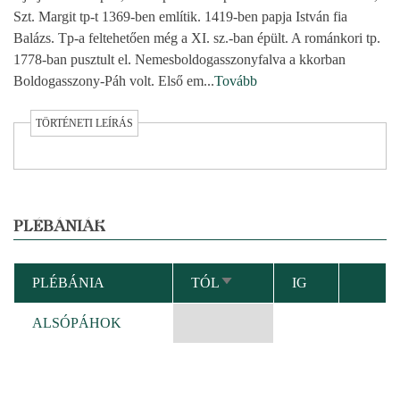
Szt. Margit tp-t 1369-ben említik. 1419-ben papja István fia
Balázs. Tp-a feltehetően még a XI. sz.-ban épült. A románkori tp.
1778-ban pusztult el. Nemesboldogasszonyfalva a kkorban
Boldogasszony-Páh volt. Első em
...
Tovább
TÖRTÉNETI LEÍRÁS
PLÉBÁNIÁK
PLÉBÁNIA
TÓL
IG
NÖVEKVŐ
RENDEZÉS
ALSÓPÁHOK