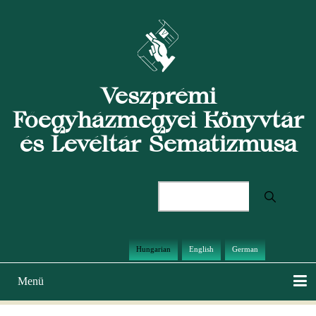
Ugrás
a
tartalomra
Veszprémi
Főegyházmegyei Könyvtár
és Levéltár Sematizmusa
Keresés
Hungarian
English
German
Menü
Main
navigation