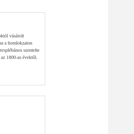
któl vásárolt
lna a homlokzaton
eresplébános szentelte
 az 1800-as évektől.