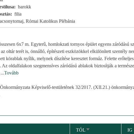
stílusa
barokk
sztás
filia
acsonytomaj, Római Katolikus Plébánia
szesen 6x7 m. Egyterű, homlokzati tornyos épület egyens záródású szen
z oltár terét is, önnálló, építészeti eszközökkel elkülönített szentély ne
ett körablak nyílik, melynek díszítése keresztet formáz. Felette erőtelj
ó. Az oldalfalakon szegmensíves záródású ablakok biztosítják a természe
e
...
Tovább
nkormányzata Képviselő-testületének 32/2017. (XII.21.) önkormányza
l
TÓL
IG
NÖVEKVŐ