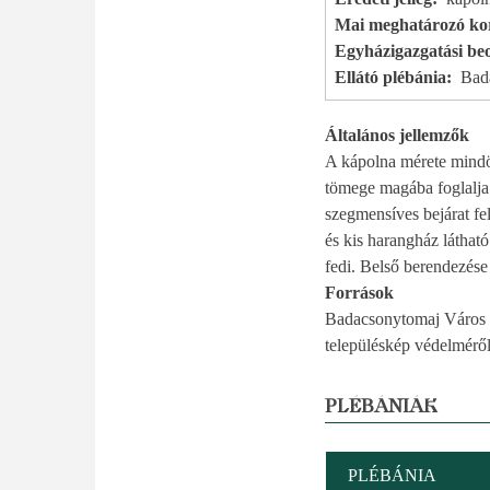
Mai meghatározó kor
Egyházigazgatási beo
Ellátó plébánia
Bad
Általános jellemzők
A kápolna mérete mindös
tömege magába foglalja a
szegmensíves bejárat fel
és kis harangház láthat
fedi. Belső berendezés
Források
Badacsonytomaj Város Ö
településkép védelmérő
PLÉBÁNIÁK
PLÉBÁNIA