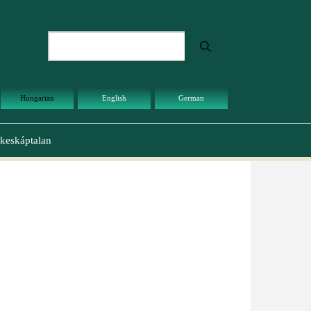
Keresés
Hungarian
English
German
keskáptalan