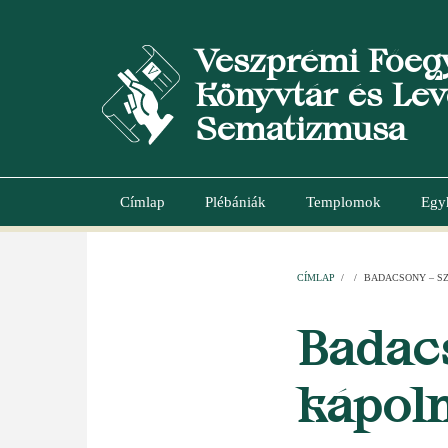
Ugrás
a
Veszprémi Főeg
tartalomra
Könyvtár és Lev
Sematizmusa
Címlap
Plébániák
Templomok
Egy
Main
navigation
CÍMLAP
/
/
BADACSONY – S
MORZSA
Badac
kápol