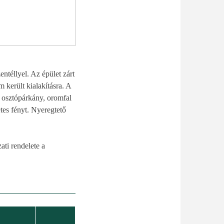
téllyel. Az épület zárt
m került kialakításra. A
es osztópárkány, oromfal
tes fényt. Nyeregtető
ti rendelete a