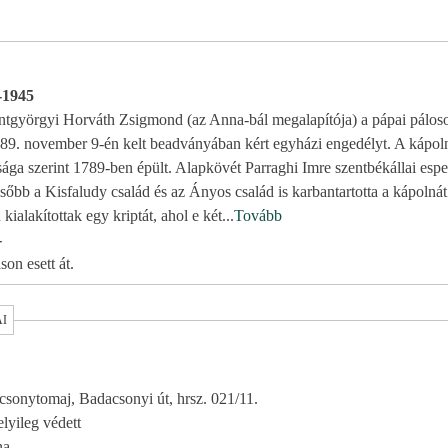
1-1945
entgyörgyi Horváth Zsigmond (az Anna-bál megalapítója) a pápai páloso
789. november 9-én kelt beadványában kért egyházi engedélyt. A kápo
núsága szerint 1789-ben épült. Alapkövét Parraghi Imre szentbékállai esp
sőbb a Kisfaludy család és az Ányos család is karbantartotta a kápolnát
ialakítottak egy kriptát, ahol e két
...
Tovább
-
son esett át.
AI
sonytomaj, Badacsonyi út, hrsz. 021/11.
elyileg védett
na