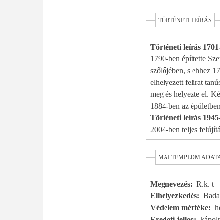
TÖRTÉNETI LEÍRÁS
Történeti leírás 170
1790-ben építtette Sz
szőlőjében, s ehhez 1
elhelyezett felirat ta
meg és helyezte el. Ké
1884-ben az épületben k
Történeti leírás 1945
2004-ben teljes felújítá
MAI TEMPLOM ADAT
Megnevezés
R.k. t
Elhelyezkedés
Badac
Védelem mértéke
h
Eredeti jelleg
kápol