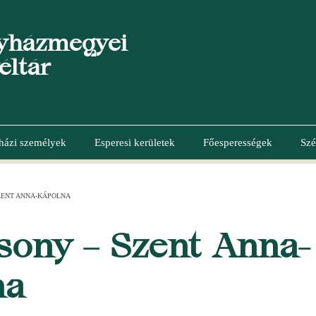
yházmegyei
éltár
házi személyek
Esperesi kerületek
Főesperességek
Szé
ZENT ANNA-KÁPOLNA
sony – Szent Anna-
na