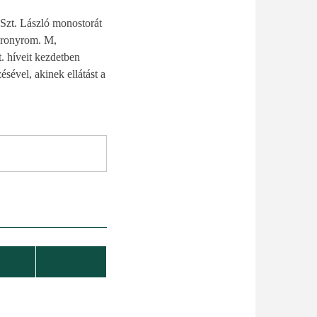
Szt. László monostorát
toronyrom. M,
t. híveit kezdetben
ésével, akinek ellátást a