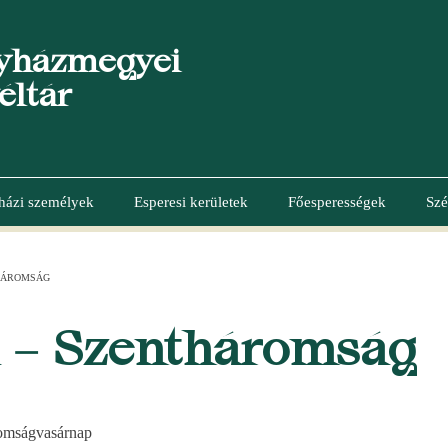
yházmegyei
éltár
házi személyek
Esperesi kerületek
Főesperességek
Szé
HÁROMSÁG
 – Szentháromság
omságvasárnap