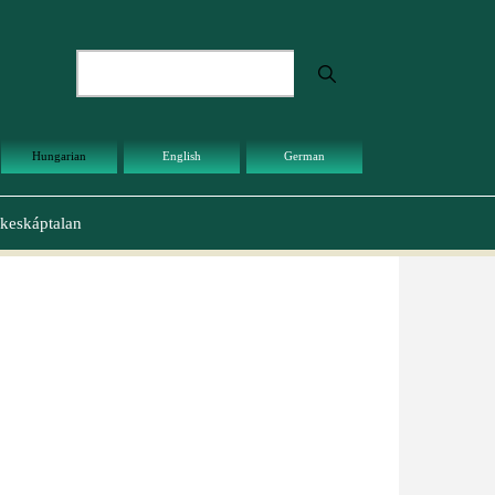
Keresés
Hungarian
English
German
keskáptalan