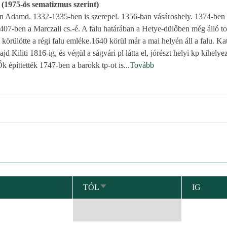
 (1975-ös sematizmus szerint)
n Adamd. 1332-1335-ben is szerepel. 1356-ban vásároshely. 1374-ben 
1407-ben a Marczali cs.-é. A falu határában a Hetye-dülőben még álló 
s körülötte a régi falu emléke.1640 körül már a mai helyén áll a falu. Ka
 Kiliti 1816-ig, és végül a ságvári pl látta el, jórészt helyi kp kihelyez
 Ők építtették 1747-ben a barokk tp-ot is
...
Tovább
TÓL
IG
NÖVEKVŐ
RENDEZÉS