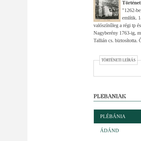
Történet
"1262-be
említik. 
valószínűleg a régi tp é
Nagyberény 1763-ig, majd
Tallián cs. biztosította.
TÖRTÉNETI LEÍRÁS
PLÉBÁNIÁK
PLÉBÁNIA
ÁDÁND