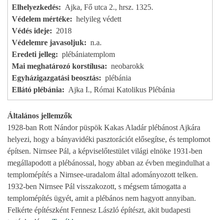
Elhelyezkedés
Ajka, Fő utca 2., hrsz. 1325.
Védelem mértéke
helyileg védett
Védés ideje
2018
Védelemre javasoljuk
n.a.
Eredeti jelleg
plébániatemplom
Mai meghatározó korstílusa
neobarokk
Egyházigazgatási beosztás
plébánia
Ellátó plébánia
Ajka I., Római Katolikus Plébánia
Általános jellemzők
1928-ban Rott Nándor püspök Kakas Aladár plébánost Ajkára
helyezi, hogy a bányavidéki pasztorációt elősegítse, és templomot
építsen. Nirnsee Pál, a képviselőtestület világi elnöke 1931-ben
megállapodott a plébánossal, hogy abban az évben megindulhat a
templomépítés a Nirnsee-uradalom által adományozott telken.
1932-ben Nirnsee Pál visszakozott, s mégsem támogatta a
templomépítés ügyét, amit a plébános nem hagyott annyiban.
Felkérte építészként Fennesz László építészt, akit budapesti