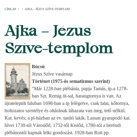
Címlap
Plébániák
Templomok
Egyházi személyek
Esperesi kerületek
Főesperességek
Székeskáptalan
CÍMLAP
/
/
AJKA – JÉZUS SZÍVE-TEMPLOM
MORZSA
Ajka – Jézus
Szíve-templom
Búcsú
Jézus Szíve vasárnap
Történet (1975-ös sematizmus szerint)
"Már 1228-ban plébánia, papja Tamás, tp-a 1278-
ban Szt. Remig tit-sal, harangtornya is van. Az
újratelepült faluban 1698-ban a tp felégetve, csak falai, kőtornya,
boltozatos szentélye és oltárának lábazata van meg, tető nélkül.
Kat. kevés; a pl-házban az ev. tanító lakik. Lassan gyarapodó kat.
hívei 1730-tól Városlőd, 1752-től Kislőd, 1780-tól a beréndi
plébánostól kapnak lelki gondozást. 1928-ban Rott pp.