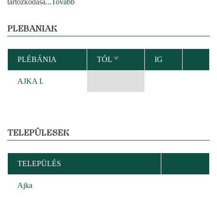
tartózkodása
...
Tovább
PLÉBÁNIÁK
PLÉBÁNIA
TÓL
IG
NÖVEKVŐ
RENDEZÉS
AJKA I.
TELEPÜLÉSEK
TELEPÜLÉS
Ajka