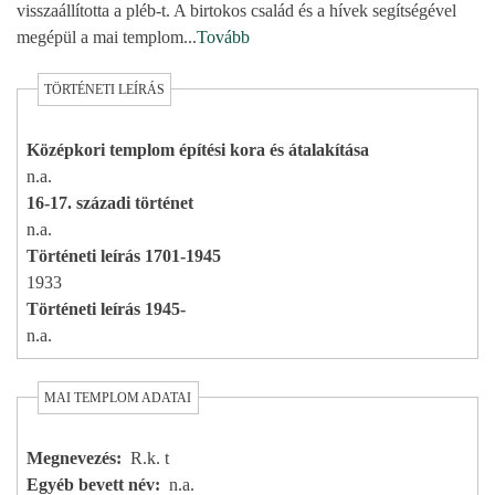
visszaállította a pléb-t. A birtokos család és a hívek segítségével
megépül a mai templom
...
Tovább
TÖRTÉNETI LEÍRÁS
Középkori templom építési kora és átalakítása
n.a.
16-17. századi történet
n.a.
Történeti leírás 1701-1945
1933
Történeti leírás 1945-
n.a.
MAI TEMPLOM ADATAI
Megnevezés
R.k. t
Egyéb bevett név
n.a.