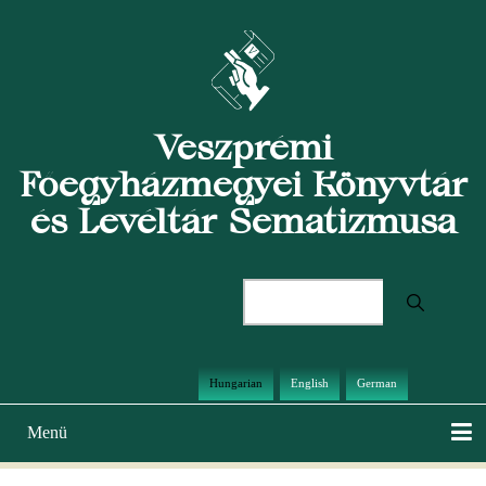
Ugrás
a
tartalomra
Veszprémi
Főegyházmegyei Könyvtár
és Levéltár Sematizmusa
Keresés
Hungarian
English
German
Menü
Main
navigation