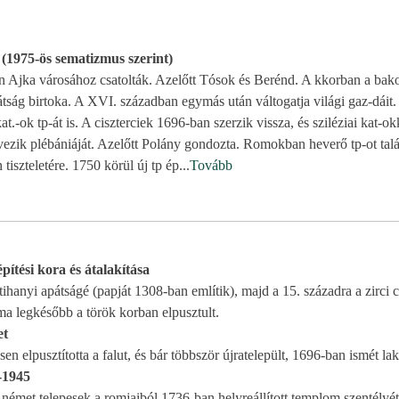
 (1975-ös sematizmus szerint)
 Ajka városához csatolták. Azelőtt Tósok és Berénd. A kkorban a bak
pátság birtoka. A XVI. században egymás után váltogatja világi gaz-dáit
kat.-ok tp-át is. A ciszterciek 1696-ban szerzik vissza, és sziléziai kat-ok
zik plébániáját. Azelőtt Polány gondozta. Romokban heverő tp-ot talá
 tiszteletére. 1750 körül új tp ép
...
Tovább
ítési kora és átalakítása
tihanyi apátságé (papját 1308-ban említik), majd a 15. századra a zirci c
ma legkésőbb a török korban elpusztult.
et
en elpusztította a falut, és bár többször újratelepült, 1696-ban ismét laka
1-1945
német telepesek a romjaiból 1736-ban helyreállított templom szentélyét