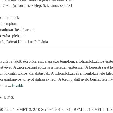
7034, (ua-on a h.sz Nep. Szt. János-sz:9531
k
műemlék
niatemplom
stílusa
késő barokk
sztás
plébánia
 I., Római Katolikus Plébánia
nyugatra tájolt, görögkereszt alaprajzú templom, a főhomlokzathoz építet
styével. A zirci apátság építtette ismeretlen építésszel. A keresztszárat
omlokzatai tükrös kialakításúak. A főhomlokzat és a homlokzat elé kilép
 órapárkányos tornyot gúlasisak fedi. A torony alatt nyíló bejárat felett k
ötte a
...
Tovább
 I. 210.
0-52. 94. VMRT 3. 2/10 Serfőző 2010. 481., BFM I. 210. VFL I. 1. 8.