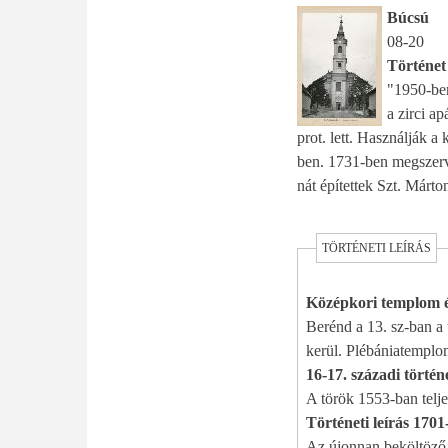
Búcsú
08-20
Történet
"1950-ben
a zirci a
prot. lett. Használják a 
ben. 1731-ben megszerve
nát építettek Szt. Márton
TÖRTÉNETI LEÍRÁS
Középkori templom ép
Berénd a 13. sz-ban a 
kerül. Plébániatemplo
16-17. századi történ
A török 1553-ban teljes
Történeti leírás 170
Az újonnan beköltöző 