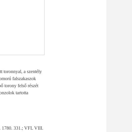
t toronnyal, a szentély
 homorú falszakaszok
ő torony felső részét
onzolok tartotta
 1780. 331.; VFL VIII.