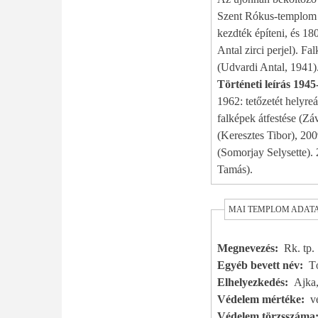
Szent Rókus-templom (1
kezdték építeni, és 180
Antal zirci perjel). Falképei és főoltárképe 1808 k. készültek (Franz Xaver Bucher), a falk
(Udvardi Antal, 1941)
Történeti leírás 1945
1962: tetőzetét helyre
falképek átfestése (Zá
(Keresztes Tibor), 2009: mobiladó-sze
(Somorjay Selysette). 
Tamás).
MAI TEMPLOM ADAT
Megnevezés
Rk. tp.
Egyéb bevett név
T
Elhelyezkedés
Ajka,
Védelem mértéke
v
Védelem törzsszáma