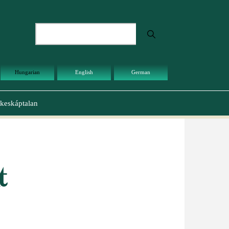
Keresés
Hungarian
English
German
keskáptalan
t