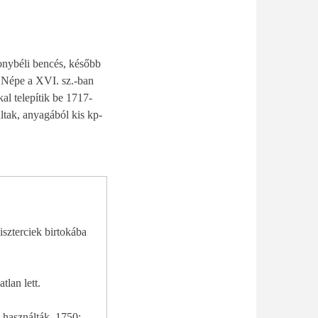
onybéli bencés, később
. Népe a XVI. sz.-ban
kal telepítik be 1717-
ltak, anyagából kis kp-
iszterciek birtokába
tlan lett.
 használták. 1750: