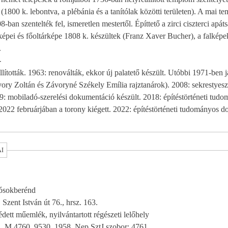
800 k. lebontva, a plébánia és a tanítólak közötti területen). A mai 
8-ban szentelték fel, ismeretlen mestertől. Építtető a zirci ciszterci apá
épek helyenként javítva
.
-
állították. 1963: renoválták, ekkor új palatető készült. Utóbbi 1971-ben 
vory Zoltán és Závoryné Székely Emília rajztanárok). 2008: sekrestyesz
relési dokumentáció készült. 2018: építéstörténeti tudományos dokumentáció
2022 februárjában a torony kiégett. 2022: építéstörténeti tudományos 
AI
ósokberénd
 Szent István út 76., hrsz. 163.
édett műemlék, nyilvántartott régészeti lelőhely
M 4760, 9530, 1958, Nep.SztJ szobor: 4761