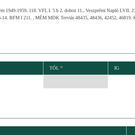
1949-1959. 118. VFL I. 5 b 2. doboz 11., Veszprémi Napló LVII. 23
8 6-14. BFM I 211. , MÉM MDK Tervtár 48435, 48436, 42452, 46819. lt
TÓL
IG
NÖVEKVŐ
RENDEZÉS