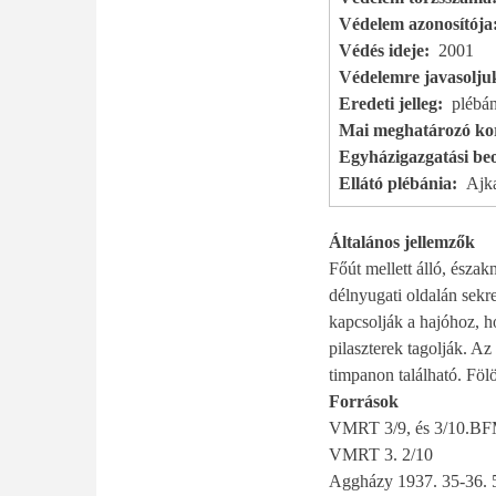
Védelem azonosítója
Védés ideje
2001
Védelemre javasolju
Eredeti jelleg
plébá
Mai meghatározó kor
Egyházigazgatási beo
Ellátó plébánia
Ajka
Általános jellemzők
Főút mellett álló, észak
délnyugati oldalán sekre
kapcsolják a hajóhoz, h
pilaszterek tagolják. Az
timpanon található. Föl
Források
VMRT 3/9, és 3/10.BFM
VMRT 3. 2/10
Aggházy 1937. 35-36. 5