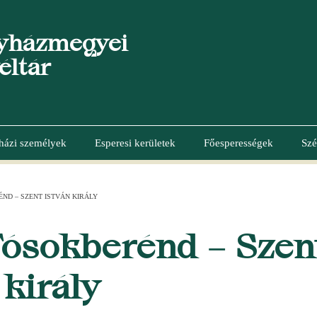
yházmegyei
éltár
házi személyek
Esperesi kerületek
Főesperességek
Szé
ND – SZENT ISTVÁN KIRÁLY
Tósokberénd – Szen
 király