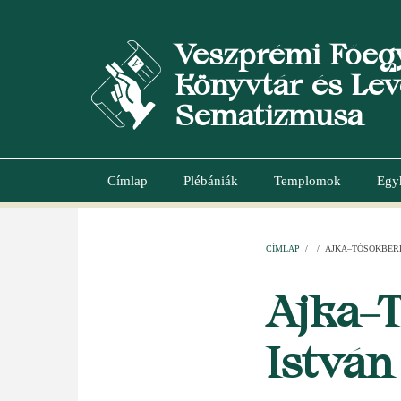
Ugrás
a
Veszprémi Főeg
tartalomra
Könyvtár és Lev
Sematizmusa
Címlap
Plébániák
Templomok
Egy
Main
navigation
CÍMLAP
/
/
AJKA–TÓSOKBERÉ
MORZSA
Ajka–
István