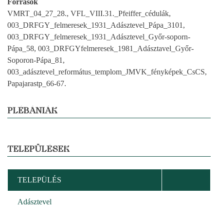
Források
VMRT_04_27_28., VFL_VIII.31._Pfeiffer_cédulák,
003_DRFGY_felmeresek_1931_Adásztevel_Pápa_3101,
003_DRFGY_felmeresek_1931_Adásztevel_Győr-soporn-
Pápa_58, 003_DRFGYfelmeresek_1981_Adásztavel_Győr-
Soporon-Pápa_81,
003_adásztevel_református_templom_JMVK_fényképek_CsCS,
Papajarastp_66-67.
PLÉBÁNIÁK
TELEPÜLÉSEK
TELEPÜLÉS
Adásztevel