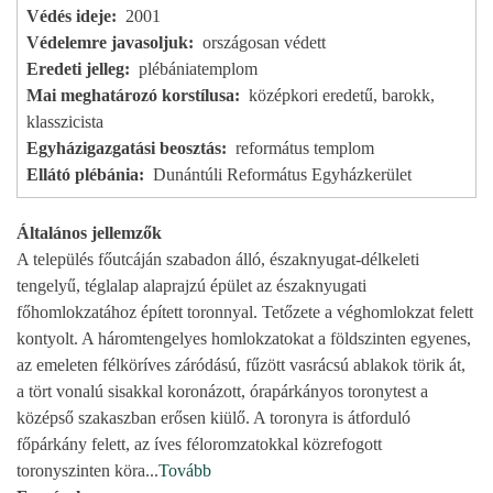
Védés ideje
2001
Védelemre javasoljuk
országosan védett
Eredeti jelleg
plébániatemplom
Mai meghatározó korstílusa
középkori eredetű, barokk,
klasszicista
Egyházigazgatási beosztás
református templom
Ellátó plébánia
Dunántúli Református Egyházkerület
Általános jellemzők
A település főutcáján szabadon álló, északnyugat-délkeleti
tengelyű, téglalap alaprajzú épület az északnyugati
főhomlokzatához épített toronnyal. Tetőzete a véghomlokzat felett
kontyolt. A háromtengelyes homlokzatokat a földszinten egyenes,
az emeleten félköríves záródású, fűzött vasrácsú ablakok törik át,
a tört vonalú sisakkal koronázott, órapárkányos toronytest a
középső szakaszban erősen kiülő. A toronyra is átforduló
főpárkány felett, az íves féloromzatokkal közrefogott
toronyszinten köra
...
Tovább