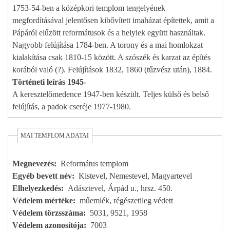
1753-54-ben a középkori templom tengelyének
megfordításával jelentősen kibővített imaházat építettek, amit a
Pápáról elűzött reformátusok és a helyiek együtt használtak.
Nagyobb felújítása 1784-ben. A torony és a mai homlokzat
kialakítása csak 1810-15 között. A szószék és karzat az építés
korából való (?). Felújítások 1832, 1860 (tűzvész után), 1884.
Történeti leírás 1945-
A keresztelőmedence 1947-ben készült. Teljes külső és belső
felújítás, a padok cseréje 1977-1980.
MAI TEMPLOM ADATAI
Megnevezés
Református templom
Egyéb bevett név
Kistevel, Nemestevel, Magyartevel
Elhelyezkedés
Adásztevel, Árpád u., hrsz. 450.
Védelem mértéke
műemlék, régészetileg védett
Védelem törzsszáma
5031, 9521, 1958
Védelem azonosítója
7003