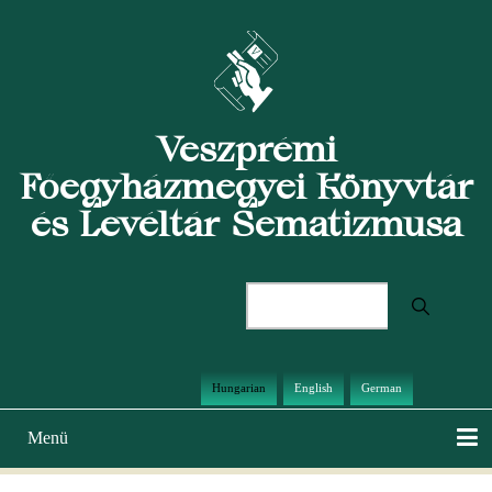
Ugrás
a
tartalomra
Veszprémi
Főegyházmegyei Könyvtár
és Levéltár Sematizmusa
Keresés
Hungarian
English
German
Menü
Main
navigation