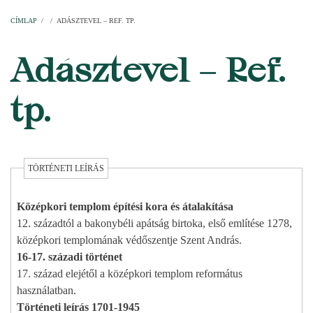
Címlap
Plébániák
Templomok
Egyházi személyek
Esperesi kerületek
Főesperességek
Székeskáptalan
CÍMLAP
/
/
ADÁSZTEVEL – REF. TP.
MORZSA
Adásztevel – Ref.
tp.
TÖRTÉNETI LEÍRÁS
Középkori templom építési kora és átalakítása
12. századtól a bakonybéli apátság birtoka, első említése 1278,
középkori templomának védőszentje Szent András.
16-17. századi történet
17. század elejétől a középkori templom református
használatban.
Történeti leírás 1701-1945